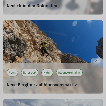
Neulich in den Dolomiten
Zeitenwende
14.07.2025
Die Zeiten ändern sich, sowohl am Berg als auch beim
Bergsport. An den Drei Zinnen kann man die
Zeitenwende beobachten. Eine gut ausgebaute
Mautstraße führt zum "Catwalk" auf dem sich viele
Hunderte täglich mit neuen Gewohnheiten tummeln.
Abseits vom "Catwalk" ist die Kletterwelt fast in Ordnung.
mehr erfahren
News
Bergsport
Natur
Alpenvereinaktiv
Neue Bergtour auf Alpenvereinaktiv
Croda del Rifugio - Skyline
22.07.2025
Unsere DAV Autoren haben eine neue Bergtour auf