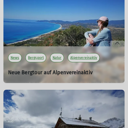
Unsere DAV Autoren haben eine neue Bergtour auf
Alpenvereinaktiv veröffentlicht. Diesmal eine Klettertour
im Sarcatal.
mehr erfahren
News
Bergsport
Natur
Alpenvereinaktiv
Neue Bergtour auf Alpenvereinaktiv
Monte Ferru am Capo Ferrato
04.06.2025
Unsere DAV Autoren haben eine neue Bergtour auf
Alpenvereinaktiv veröffentlicht. Diesmal eine
Wanderung auf Sardinien.
mehr erfahren