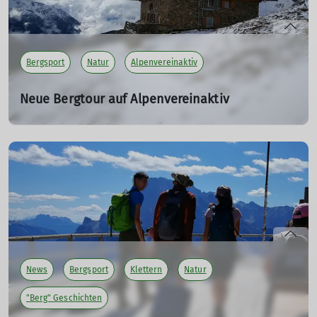
Bergsport
Natur
Alpenvereinaktiv
Neue Bergtour auf Alpenvereinaktiv
Durch das Matschertal zur Oberetteshütte
12.10.2025
Unsere DAV Autoren haben eine neue Bergtour auf
Alpenvereinaktiv veröffentlicht. Diesmal eine Bergtour
aus dem Sommer in den Winter
zur Oberetteshütte
im
Vinschgau.
mehr erfahren
News
Bergsport
Klettern
Natur
"Berg" Geschichten