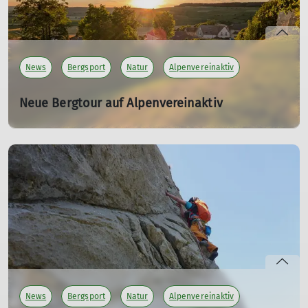
News
Bergsport
Natur
Alpenvereinaktiv
Neue Bergtour auf Alpenvereinaktiv
Durch die Weinberge von Chatillon-sur-Marne und
Vandières
29.06.2026
Unsere DAV Autoren haben eine neue Bergtour auf
Alpenvereinaktiv veröffentlicht. Diesmal eine Wanderung
in der Champagne.
mehr erfahren
News
Bergsport
Natur
Alpenvereinaktiv