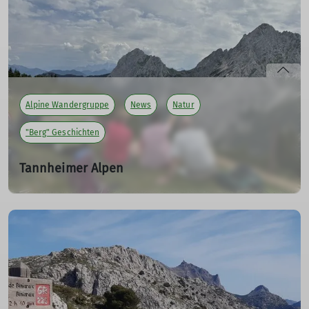
Alpenvereinaktiv veröffentlicht. Diesmal eine Klettertour
an den Drei Zinnen
mehr erfahren
Alpine Wandergruppe
News
Natur
"Berg" Geschichten
Tannheimer Alpen
Mehrtagestour der Alpinen Wandergruppe
27.10.2024
Acht Wanderfreunde verbringen eine wunderschöne
Woche in den Tannheimer Bergen.
mehr erfahren