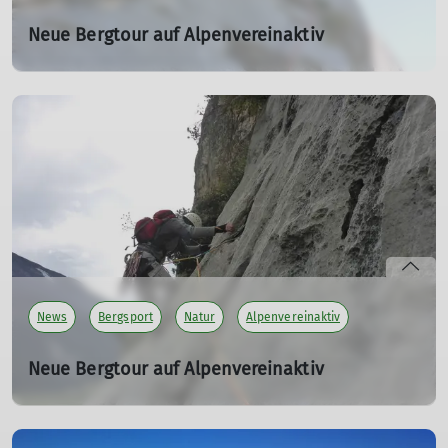
Neue Bergtour auf Alpenvereinaktiv
Cima alle Coste Sud über Via la Luna Argentea
15.06.2025
Unsere DAV Autoren haben eine neue Bergtour auf
Alpenvereinaktiv veröffentlicht. Diesmal eine Klettertour
im Sarcatal.
mehr erfahren
News
Bergsport
Natur
Alpenvereinaktiv
Neue Bergtour auf Alpenvereinaktiv
Cima alle Costa Sud , Il mercurio serpeggiante
03.05.2026