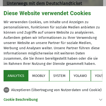
Unterwegs mit dem Deutschlandticket
Touren im Nahbereich
Diese Website verwendet Cookies
08.11.2023
Andere Themen
Wir verwenden Cookies, um Inhalte und Anzeigen zu
Mal auf das Auto verzichten - Touren als Anregung zum
personalisieren, Funktionen für soziale Medien anbieten zu
Nachmachen
können und Zugriffe auf unsere Website zu analysieren.
"Berg" Geschichten
Alpenvereinaktiv
Ausbildung
Außerdem geben wir Informationen zu Ihrer Verwendung
mehr erfahren
unserer Website an unsere Partner für soziale Medien,
Bergsport
Klettern
Kurs
Natur
News
Werbung und Analysen weiter. Unsere Partner führen diese
Informationen möglicherweise mit weiteren Daten
zusammen, die Sie ihnen bereitgestellt haben oder die sie
im Rahmen Ihrer Nutzung der Dienste gesammelt haben.
Sektion
ANALYTICS
MOOBLY
SYSTEM
YOLAWO
YOUTU
Alpenverein
Akzeptieren (Übertragung von Nutzerdaten und Cookie)
Service
Cookie Beschreibung