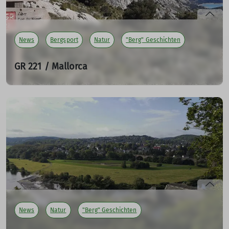
News
Bergsport
Natur
"Berg" Geschichten
GR 221 / Mallorca
zehntägige Mehrtageswanderung über die
Trockensteinroute
17.10.2024
130 km Strecke und ca. 6600 hm warten auf euch. Die
Wanderung führt euch durch eine wunderschöne
Landschaft auf Mallorca.
mehr erfahren
News
Natur
"Berg" Geschichten