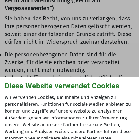
Recht auf Datenlöschung („Recht auf
Vergessenwerden“)
Sie haben das Recht, von uns zu verlangen, dass
Ihre personenbezogenen Daten gelöscht werden,
soweit einer der folgenden Gründe zutrifft. Diese
dürfen nicht im Widerspruch zueinanderstehen.
Die personenbezogenen Daten sind für die
Zwecke, für die sie erhoben oder verarbeitet
wurden, nicht mehr notwendig.
Es besteht für uns keine gesetzliche Pflicht die
Diese Website verwendet Cookies
Daten zu speichern.
Sie widerrufen Ihre Einwilligung, auf die sich die
Wir verwenden Cookies, um Inhalte und Anzeigen zu
Verarbeitung stützte, und es existiert keine
personalisieren, Funktionen für soziale Medien anbieten zu
anderweitige Rechtsgrundlage für die
können und Zugriffe auf unsere Website zu analysieren.
Speicherung.
Außerdem geben wir Informationen zu Ihrer Verwendung
Sie legen Widerspruch gegen die Verarbeitung ein
unserer Website an unsere Partner für soziale Medien,
und es liegt keine Rechtsgrundlage für eine
Werbung und Analysen weiter. Unsere Partner führen diese
Informationen möglicherweise mit weiteren Daten