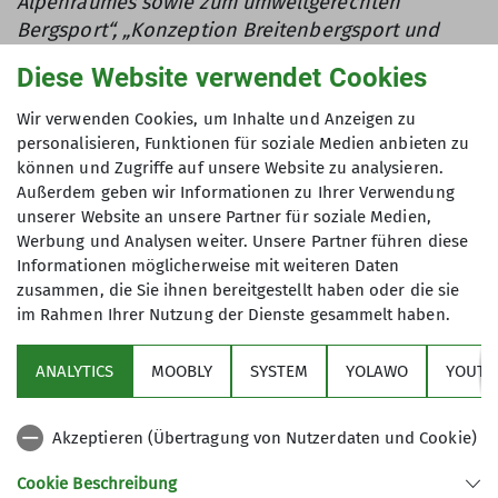
Alpenraumes sowie zum umweltgerechten
Bergsport“, „Konzeption Breitenbergsport und
Sportentwicklung“, „DAV-Leistungssportkonzept“
Diese Website verwendet Cookies
„Erziehungs- und Bildungsziele der JDAV“ sowie
Mehrjahres- und Jahresplanung]
Wir verwenden Cookies, um Inhalte und Anzeigen zu
Beschluss der DAV Hauptversammlung 2012,
personalisieren, Funktionen für soziale Medien anbieten zu
Stuttgart
können und Zugriffe auf unsere Website zu analysieren.
Außerdem geben wir Informationen zu Ihrer Verwendung
unserer Website an unsere Partner für soziale Medien,
Werbung und Analysen weiter. Unsere Partner führen diese
Informationen möglicherweise mit weiteren Daten
zusammen, die Sie ihnen bereitgestellt haben oder die sie
im Rahmen Ihrer Nutzung der Dienste gesammelt haben.
Sektion
ANALYTICS
MOOBLY
SYSTEM
YOLAWO
YOUTU
Alpenverein
Akzeptieren (Übertragung von Nutzerdaten und Cookie)
Service
Cookie Beschreibung