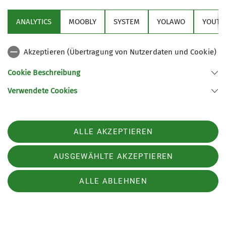
ANALYTICS
MOOBLY
SYSTEM
YOLAWO
YOUTU
Akzeptieren (Übertragung von Nutzerdaten und Cookie)
Cookie Beschreibung
Verwendete Cookies
ALLE AKZEPTIEREN
Neue Bergtour auf Alpenvereinaktiv
AUSGEWÄHLTE AKZEPTIEREN
Croda del Rifugio - Skyline
ALLE ABLEHNEN
22.07.2025
Unsere DAV Autoren haben eine neue
Bergtour auf Alpenvereinaktiv veröffentlicht.