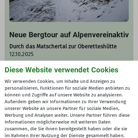
Neue Bergtour auf Alpenvereinaktiv
Durch das Matschertal zur Oberetteshütte
12.10.2025
Unsere DAV Autoren haben eine neue
Diese Website verwendet Cookies
Bergtour auf Alpenvereinaktiv veröffentlicht.
Wir verwenden Cookies, um Inhalte und Anzeigen zu
Diesmal eine Bergtour aus dem Sommer in
personalisieren, Funktionen für soziale Medien anbieten zu
den Winter
zur Oberetteshütte
im Vinschgau.
können und Zugriffe auf unsere Website zu analysieren.
Außerdem geben wir Informationen zu Ihrer Verwendung
mehr erfahren
unserer Website an unsere Partner für soziale Medien,
Werbung und Analysen weiter. Unsere Partner führen diese
Informationen möglicherweise mit weiteren Daten
zusammen, die Sie ihnen bereitgestellt haben oder die sie
im Rahmen Ihrer Nutzung der Dienste gesammelt haben.