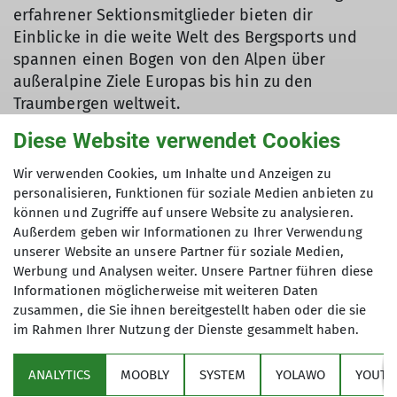
erfahrener Sektionsmitglieder bieten dir
Einblicke in die weite Welt des Bergsports und
spannen einen Bogen von den Alpen über
außeralpine Ziele Europas bis hin zu den
Traumbergen weltweit.
Diese Website verwendet Cookies
Die Vorträge finden im Multifunktionsraum der
Geschäftsstelle, Lösorter Straße 115, statt. Beginn
Wir verwenden Cookies, um Inhalte und Anzeigen zu
19:30 Uhr.
personalisieren, Funktionen für soziale Medien anbieten zu
Und jeder ist uns willkommen - egal ob DAV-
können und Zugriffe auf unsere Website zu analysieren.
Mitglied oder nicht!
Außerdem geben wir Informationen zu Ihrer Verwendung
unserer Website an unsere Partner für soziale Medien,
Werbung und Analysen weiter. Unsere Partner führen diese
Informationen möglicherweise mit weiteren Daten
zusammen, die Sie ihnen bereitgestellt haben oder die sie
Aktuelle Veranstaltungen in der
im Rahmen Ihrer Nutzung der Dienste gesammelt haben.
Sektion
ANALYTICS
MOOBLY
SYSTEM
YOLAWO
YOUTU