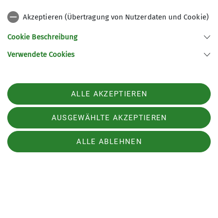
Akzeptieren (Übertragung von Nutzerdaten und Cookie)
Cookie Beschreibung
Verwendete Cookies
Vortrag
News
ALLE AKZEPTIEREN
Klettern in den Dolomiten
AUSGEWÄHLTE AKZEPTIEREN
Ein Multimediavortrag von Oliver Knorre
Do. 19.03.2026, 19:30 - 21:00 Uhr
ALLE ABLEHNEN
Atemberaubende Fotos und Videos seiner
Klettertouren zwischen den Sextener Dolomiten und
der Cir-Gruppe.
mehr erfahren
Sektion