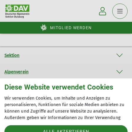
MITGLIED WERDEN
Sektion
Alpenverein
Diese Website verwendet Cookies
Service
Wir verwenden Cookies, um Inhalte und Anzeigen zu
personalisieren, Funktionen für soziale Medien anbieten zu
Sektion Duisburg des Deutschen Alpenvereins e.V.
können und Zugriffe auf unsere Website zu analysieren.
Außerdem geben wir Informationen zu Ihrer Verwendung
Lösorter Straße 115
unserer Website an unsere Partner für soziale Medien,
47137 Duisburg
Werbung und Analysen weiter. Unsere Partner führen diese
Telefon +49203428120
ALLE AKZEPTIEREN