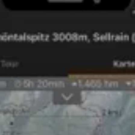
© Wolfgang Warmuth OeAV