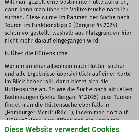
Will man gezielt eine bestimmte Hütte aufrufen,
dann kann man über die Volltextsuche nach ihr
suchen. Diese wurde im Rahmen der Suche nach
Touren im Funktionstipp 2 (Bergauf #4.2024)
schon vorgestellt, weshalb aus Platzgründen hier
nicht mehr darauf eingegangen wird.
b. Über die Hüttensuche
Wenn man eher allgemein nach Hütten suchen
und alle Ergebnisse übersichtlich auf einer Karte
im Blick haben will, dann bietet sich die
Hüttensuche an. So wie die Suche nach aktuellen
Bedingungen (siehe Bergauf #1.2025) oder Touren
findet man die Hüttensuche ebenfalls im
„Hamburger-Menü“ (Bild 1), indem man dort auf
„Hütten“ tippt. Nun öffnet sich die Karte mit
vielen Hüttensymbolen (Bild 2) und man kann
Diese Website verwendet Cookies
nach Belieben stöbern. Zu beachten ist nur, dass