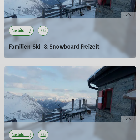
Ausbildung
Ski
Familien-Ski- & Snowboard Freizeit
Eine Woche mit 4 Tagen Ski- und Snowboardkurs
Sa. 04.04.2026 - Sa. 11.04.2026
In den Osterferien mit der Familie zu unserer
traumhaften Duisburger Hütte auf dem Mölltaler
Gletscher! Skiunterricht auf unterschiedlichen Skipisten
ist inklusive.
05.04. - 11.04.2025
mehr erfahren
Ausbildung
Ski