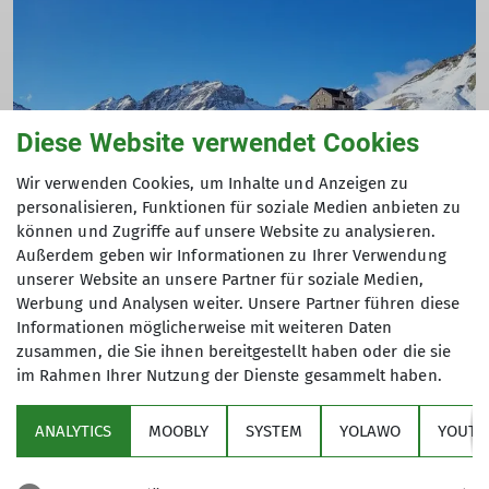
In den Osterferien mit der Familie zu unserer
traumhaften Duisburger Hütte auf dem Mölltaler
Gletscher! Skiunterricht auf unterschiedlichen Skipisten
ist inklusive.
19.-26.04.2025
Diese Website verwendet Cookies
Wir verwenden Cookies, um Inhalte und Anzeigen zu
Ausbildung
Ski
personalisieren, Funktionen für soziale Medien anbieten zu
mehr erfahren
können und Zugriffe auf unsere Website zu analysieren.
Eine Woche Duisburger Hütte mit vier Tagen
Außerdem geben wir Informationen zu Ihrer Verwendung
Skikurs
unserer Website an unsere Partner für soziale Medien,
Werbung und Analysen weiter. Unsere Partner führen diese
Sa. 24.01.2026 - Sa. 31.01.2026
Informationen möglicherweise mit weiteren Daten
Auch im nächsten Jahr führen wir wieder eine
zusammen, die Sie ihnen bereitgestellt haben oder die sie
Ausbildungsfahrt mit eigenen Skilehrern auf unserer
im Rahmen Ihrer Nutzung der Dienste gesammelt haben.
Sektion
Hütte durch. Die Duisburger Hütte liegt auf 2600 Meter
mitten im Skigebiet und ist der Ausgangspunkt für
ANALYTICS
MOOBLY
SYSTEM
YOLAWO
YOUTU
täglich drei bis vier Stunden Skiunterricht auf
Alpenverein
unterschiedlichen Skipisten. In Absprache mit den