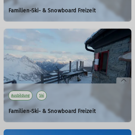
Familien-Ski- & Snowboard Freizeit
Eine Woche mit 4 Tagen Ski- und Snowboardkurs
So. 29.03.2026 - Fr. 04.04.2025
In den Osterferien mit der Familie zu unserer
traumhaften Duisburger Hütte auf dem Mölltaler
Gletscher! Skiunterricht auf unterschiedlichen Skipisten
ist inklusive.
29.03. - 04.04.2025
mehr erfahren
Ausbildung
Ski
Familien-Ski- & Snowboard Freizeit
Eine Woche mit 4 Tagen Ski- und Snowboardkurs
Sa. 19.04.2025 - Sa. 26.04.2025