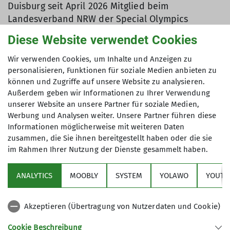
Duisburg seit April 2026 Mitglied beim
Landesverband NRW der Special Olympics
Deutschland e.V. (SOD), einem der 70
Diese Website verwendet Cookies
Spitzenverbände im Deutschen Olympischen
Sportbund (DOSC). Analog zum Paralympischen
Wir verwenden Cookies, um Inhalte und Anzeigen zu
Verband (Deutscher Behindertensportverband),
personalisieren, Funktionen für soziale Medien anbieten zu
können und Zugriffe auf unsere Website zu analysieren.
der die körperlich behinderten Athleten betreut,
Außerdem geben wir Informationen zu Ihrer Verwendung
kümmert sich der SOD um den Leistungssport der
unserer Website an unsere Partner für soziale Medien,
geistig behinderten Sportler. Die angebotenen
Werbung und Analysen weiter. Unsere Partner führen diese
Sportarten umfassen ein reichhaltiges
Informationen möglicherweise mit weiteren Daten
Sportangebot, darunter so unterschiedliche
zusammen, die Sie ihnen bereitgestellt haben oder die sie
Sportarten wie Tanzsport, Golf und Fussball - und
im Rahmen Ihrer Nutzung der Dienste gesammelt haben.
eben auch Klettern.
ANALYTICS
MOOBLY
SYSTEM
YOLAWO
YOUTU
Erstmals bei den Weltwinterspielen in Chur im
März 2029 wird das Klettern nun Wettkampf-
sportart. Für die Olympiaqualifizierung finden
Akzeptieren (Übertragung von Nutzerdaten und Cookie)
Anfang 2028 nationale Anerkennungswettkämpfe
Cookie Beschreibung