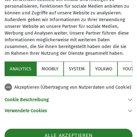
die ich selbst genutzt habe, um als Fahrer oder
personalisieren, Funktionen für soziale Medien anbieten zu
Fahrgast schnell, kostengünstig und unkompliziert
können und Zugriffe auf unsere Website zu analysieren.
in die Berge zu gelangen.
Außerdem geben wir Informationen zu Ihrer Verwendung
unserer Website an unsere Partner für soziale Medien,
Auf einer Redaktionssitzung des Teams Homepage
Werbung und Analysen weiter. Unsere Partner führen diese
wurde uns „MOOBLY“ vorgestellt. Fühlt man sich
Informationen möglicherweise mit weiteren Daten
bei diesem Namen ans Dschungelbuch erinnert,
zusammen, die Sie ihnen bereitgestellt haben oder die sie
so hat der Inhalt damit jedoch gar nichts zu tun.
im Rahmen Ihrer Nutzung der Dienste gesammelt haben.
Ursprünglich handelte es sich um eine digitale
ANALYTICS
MOOBLY
SYSTEM
YOLAWO
YOUTU
Mitfahrzentrale für DAV Summit Club-Reisende.
Die Weiterentwicklung sollte allen
Bergsportbegeisterten zugänglich gemacht
Akzeptieren (Übertragung von Nutzerdaten und Cookie)
werden, eben MOOBLY.
Cookie Beschreibung
Wie jeder weiß, ist die Anreise in die Berge der
größte Emissionstreiber. Das haben wir als
Verwendete Cookies
Vereinsmitglieder zwar
schon immer gewusst und Fahrgemeinschaften
gebildet. Doch heute wird der Klimaschutzgrund
ALLE AKZEPTIEREN