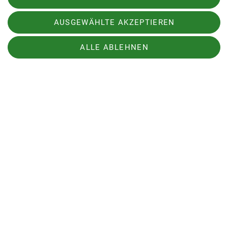
zentral in den Fokus
gestellt.
AUSGEWÄHLTE AKZEPTIEREN
MOOBLY ist jedoch mehr als eine reine
ALLE ABLEHNEN
Vermittlung von Fahrangeboten. Es handelt sich
um eine Community-Plattform
mit Chatfunktion. Der Internetseite kann man
Folgendes entnehmen:
Moobly lässt sich direkt in das Tourenportal von
DAV-Sektionen integrieren. So können
Fahrgemeinschaften unmittelbar
bei der Tourenplanung berücksichtigt und
unkompliziert organisiert werden.
Schaut mal rein:
https://www.moobly.de/