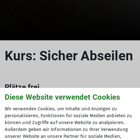
© Oliver Knorre /Abseilen vom Ersten Sellaturm
Kurs: Sicher Abseilen
Plätze frei
Diese Website verwendet Cookies
29.06.2026
Wir verwenden Cookies, um Inhalte und Anzeigen zu
Ausbildung
Alpinklettern
Sportklettern
Kurs
personalisieren, Funktionen für soziale Medien anbieten zu
können und Zugriffe auf unsere Website zu analysieren.
Kursinhalte: Selbstsicherung und Seilvorbereitung
Außerdem geben wir Informationen zu Ihrer Verwendung
/ Abseilgerät und Kurzprusik / richtiges Einfädeln
unserer Website an unsere Partner für soziale Medien,