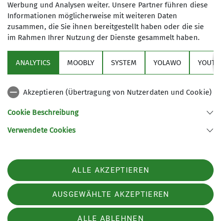
Werbung und Analysen weiter. Unsere Partner führen diese
des Seiles / Ablauf beim Abseilen / sofortiges
Informationen möglicherweise mit weiteren Daten
Einhängen der Abseilgeräte beider Partner
zusammen, die Sie ihnen bereitgestellt haben oder die sie
im Rahmen Ihrer Nutzung der Dienste gesammelt haben.
Zum Kurs
ANALYTICS
MOOBLY
SYSTEM
YOLAWO
YOUTU
Akzeptieren (Übertragung von Nutzerdaten und Cookie)
Cookie Beschreibung
Verwendete Cookies
ALLE AKZEPTIEREN
AUSGEWÄHLTE AKZEPTIEREN
ALLE ABLEHNEN