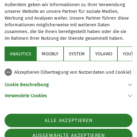
Außerdem geben wir Informationen zu Ihrer Verwendung
unserer Website an unsere Partner für soziale Medien,
Werbung und Analysen weiter. Unsere Partner führen diese
Informationen möglicherweise mit weiteren Daten
zusammen, die Sie ihnen bereitgestellt haben oder die sie
im Rahmen Ihrer Nutzung der Dienste gesammelt haben.
Sektion
ANALYTICS
MOOBLY
SYSTEM
YOLAWO
YOUTU
Alpenverein
Akzeptieren (Übertragung von Nutzerdaten und Cookie)
Service
Cookie Beschreibung
Verwendete Cookies
Sektion Duisburg des Deutschen Alpenvereins e.V.
Lösorter Straße 115
47137 Duisburg
Telefon +49203428120
ALLE AKZEPTIEREN
Kontakt
AUSGEWÄHLTE AKZEPTIEREN