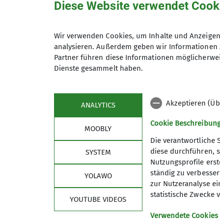
Diese Website verwendet Cook
Anmeldung
- über unseren "Offenen Kletter
- über unseren "Offenen Boulder
Weitere Angebote
Wir verwenden Cookies, um Inhalte und Anzeigen 
analysieren. Außerdem geben wir Informationen 
- Tages- und Wochenendfahrten 
Anmeldung bis
Partner führen diese Informationen möglicherwei
- Wochenfahrten in Sportklette
Dienste gesammelt haben.
- Wochenfahrten in alpine und 
- Wochenfahrten zum Begehen v
Akzeptieren (Üb
ANALYTICS
Kontakt aufnehmen
Cookie Beschreibun
MOOBLY
Details
Die verantwortliche 
diese durchführen, s
SYSTEM
Nutzungsprofile erste
Sektion
Alpe
ständig zu verbessern
YOLAWO
zur Nutzeranalyse ei
Geschäftsstelle
DAV Hau
statistische Zwecke v
YOUTUBE VIDEOS
Mitglied werden
DAV Lan
Satzung
DAV-Sho
Verwendete Cookies