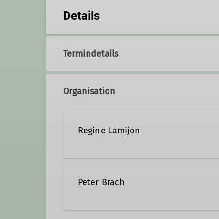
Details
Termindetails
Organisation
Regine Lamijon
regine.lamijon@dav-duisbur
Peter Brach
Ämter