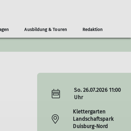
lagen
Ausbildung & Touren
Redaktion
eirat
chten
n und Gruppen
bildungsteam
eranstaltungen
Leistungssport
Nordparkhütte im LAPADU
Öffentlichkeit und Klimaschutz
Mitgestalten
MTB-Gruppe
Teilnahmebedingungen
Redaktionsteam
Topos
Skigruppe
Service
chichten
Leistungstraining
Wettkampfgruppe
Neuigkeiten
So. 26.07.2026 11:00
Uhr
Klettergarten
Landschaftspark
Duisburg-Nord