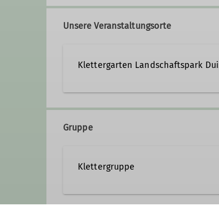
peter.brach@dav-duisburg.
Gruppenbetreuer*in 4ALL
Unsere Veranstaltungsorte
Qualifikationen
Klettergarten Landschaftspark Du
Kletterbetreuer*in Breitensport
Trainer*in C Sportklettern Breitensport
Kletteranlage Landschaftspa
Gruppe
Klettergruppe
Wir organisieren un
- über unseren "Bergaben