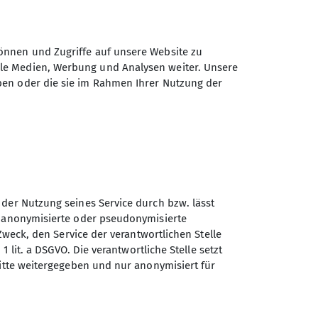
önnen und Zugriffe auf unsere Website zu
ale Medien, Werbung und Analysen weiter. Unsere
ben oder die sie im Rahmen Ihrer Nutzung der
 der Nutzung seines Service durch bzw. lässt
n anonymisierte oder pseudonymisierte
Sektion Duisburg des
Zweck, den Service der verantwortlichen Stelle
Deutschen Alpenvereins e.V.
1 lit. a DSGVO. Die verantwortliche Stelle setzt
ritte weitergegeben und nur anonymisiert für
Lösorter Straße 115
47137 Duisburg
Telefon +49203428120