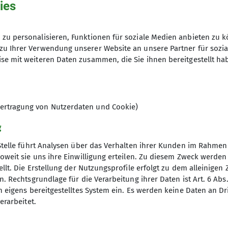
ies
Anfrage senden
treff"
treff"
zu personalisieren, Funktionen für soziale Medien anbieten zu k
zu Ihrer Verwendung unserer Website an unsere Partner für sozi
in nahegelegene Klettergebiete
20.07.2026
se mit weiteren Daten zusammen, die Sie ihnen bereitgestellt ha
rgebiete
hochalpine Gebiete
on Klettersteigen
ertragung von Nutzerdaten und Cookie)
g
Stelle führt Analysen über das Verhalten ihrer Kunden im Rahmen
oweit sie uns ihre Einwilligung erteilen. Zu diesem Zweck werde
llt. Die Erstellung der Nutzungsprofile erfolgt zu dem alleinigen 
nverein
Service
. Rechtsgrundlage für die Verarbeitung ihrer Daten ist Art. 6 Abs. 
n eigens bereitgestelltes System ein. Es werden keine Daten an D
ptverband
Alpenvereinaktiv
erarbeitet.
desverband NRW
Bergwetter
p
Tauernhöhenweg