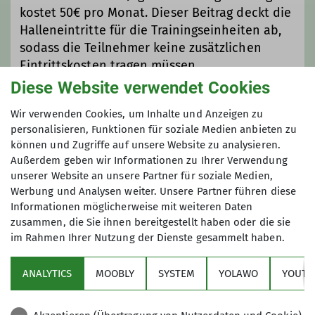
kostet 50€ pro Monat. Dieser Beitrag deckt die
und der Unterstützung von
Halleneintritte für die Trainingseinheiten ab,
erfahrenen Trainern arbeiten wir
sodass die Teilnehmer keine zusätzlichen
gezielt daran, die persönlichen
Eintrittskosten tragen müssen.
Fähigkeiten unserer Teilnehmer zu
steigern und sie auf anspruchsvolle
Diese Website verwendet Cookies
Herausforderungen vorzubereiten.
Maximale Teilnehmeranzahl
Wir verwenden Cookies, um Inhalte und Anzeigen zu
Was erwartet dich?
personalisieren, Funktionen für soziale Medien anbieten zu
Unser Training zielt darauf ab, sowohl
8
können und Zugriffe auf unsere Website zu analysieren.
deine klettertechnischen Fähigkeiten
Außerdem geben wir Informationen zu Ihrer Verwendung
als auch deine körperliche Fitness
unserer Website an unsere Partner für soziale Medien,
gezielt zu steigern. Neben
Werbung und Analysen weiter. Unsere Partner führen diese
Techniktraining, Kraft- und
Informationen möglicherweise mit weiteren Daten
Ausdauerübungen liegt ein
zusammen, die Sie ihnen bereitgestellt haben oder die sie
im Rahmen Ihrer Nutzung der Dienste gesammelt haben.
besonderer Fokus auf der mentalen
Sektion
Stärke. Du lernst, Ängste beim
ANALYTICS
MOOBLY
SYSTEM
YOLAWO
YOUTU
Klettern zu überwinden und deine
Alpenverein
Konzentration zu steigern, um auch in
schwierigen Situationen einen kühlen