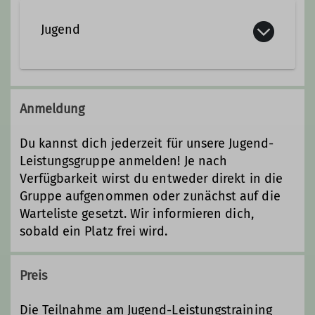
Jugend-Leistungstraining beim DAV
Beirat
Digitalkoordinator
Duisburg: Werde Teil unseres Teams!
Jugend
Leitung Leistungssport
Du bist mindestens 14 Jahre alt, hast
bereits Erfahrung im Vorstiegsklettern
Gruppenbetreuer*in 4ALL
und beherrschst die
Anmeldung
Sicherungstechniken? Du möchtest
deine Kletterfähigkeiten auf das
Du kannst dich jederzeit für unsere Jugend-
nächste Level bringen und dich sogar
Leistungsgruppe anmelden! Je nach
auf Wettkämpfe vorbereiten? Dann
Verfügbarkeit wirst du entweder direkt in die
bist du in unserer Jugend-
Gruppe aufgenommen oder zunächst auf die
Leistungsgruppe genau richtig!
Warteliste gesetzt. Wir informieren dich,
Unsere leistungsorientierte
sobald ein Platz frei wird.
Jugendgruppe bietet jungen
Kletterbegeisterten eine optimale
Plattform, um ihre Technik, Kraft und
Preis
mentale Stärke zu verbessern. Mit
Die Teilnahme am Jugend-Leistungstraining
einem strukturierten Trainingsplan