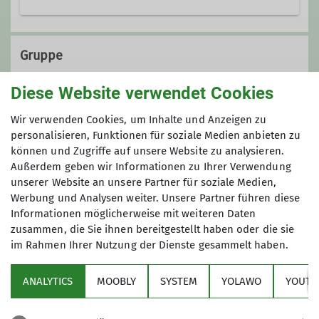
Lösorter Straße 115
47137 Duisburg
Gruppe
Diese Website verwendet Cookies
KulTourgruppe
Wir verwenden Cookies, um Inhalte und Anzeigen zu
personalisieren, Funktionen für soziale Medien anbieten zu
können und Zugriffe auf unsere Website zu analysieren.
Außerdem geben wir Informationen zu Ihrer Verwendung
Die KulTourwandergruppe verbindet
unserer Website an unsere Partner für soziale Medien,
das Wandern mit einem kulturellen
Werbung und Analysen weiter. Unsere Partner führen diese
Ereignis, wobei sich die Schwerpunkte
Informationen möglicherweise mit weiteren Daten
auch schon mal verlagern dürfen.
zusammen, die Sie ihnen bereitgestellt haben oder die sie
Unsere Ziele liegen oft im Ruhrgebiet,
im Rahmen Ihrer Nutzung der Dienste gesammelt haben.
Sektion
in der Regel jedoch maximal in einem
Radius von etwa 50 km um Duisburg.
ANALYTICS
MOOBLY
SYSTEM
YOLAWO
YOUTU
Alpenverein
Außer am Wochenende starten wir
unsere Unternehmungen auch in der