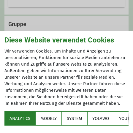
Emscherstraße 71
47137 Duisburg
Gruppe
Diese Website verwendet Cookies
KulTourgruppe
Wir verwenden Cookies, um Inhalte und Anzeigen zu
personalisieren, Funktionen für soziale Medien anbieten zu
können und Zugriffe auf unsere Website zu analysieren.
Außerdem geben wir Informationen zu Ihrer Verwendung
Die KulTourwandergruppe verbindet
unserer Website an unsere Partner für soziale Medien,
das Wandern mit einem kulturellen
Werbung und Analysen weiter. Unsere Partner führen diese
Ereignis, wobei sich die Schwerpunkte
Informationen möglicherweise mit weiteren Daten
auch schon mal verlagern dürfen.
zusammen, die Sie ihnen bereitgestellt haben oder die sie
Unsere Ziele liegen oft im Ruhrgebiet,
im Rahmen Ihrer Nutzung der Dienste gesammelt haben.
Sektion
in der Regel jedoch maximal in einem
Radius von etwa 50 km um Duisburg.
ANALYTICS
MOOBLY
SYSTEM
YOLAWO
YOUTU
Alpenverein
Außer am Wochenende starten wir
unsere Unternehmungen auch in der