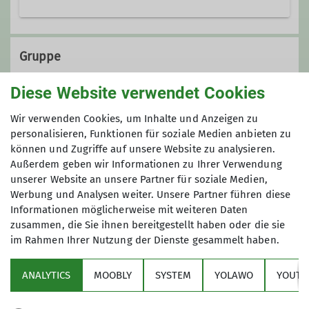
Emscherstraße 71
47137 Duisburg
Gruppe
Diese Website verwendet Cookies
Alpine Wandergruppe
Wir verwenden Cookies, um Inhalte und Anzeigen zu
personalisieren, Funktionen für soziale Medien anbieten zu
können und Zugriffe auf unsere Website zu analysieren.
Außerdem geben wir Informationen zu Ihrer Verwendung
Wir sind begeisterte Wanderer und
unserer Website an unsere Partner für soziale Medien,
ganzjährig aktiv. Nahezu jedes
Werbung und Analysen weiter. Unsere Partner führen diese
Wochenende treten wir den Beweis
Informationen möglicherweise mit weiteren Daten
an, dass sich Ballungsraum und
zusammen, die Sie ihnen bereitgestellt haben oder die sie
Naturerlebnis wunderbar miteinander
im Rahmen Ihrer Nutzung der Dienste gesammelt haben.
Sektion
kombinieren lassen.
Unsere Wanderungen sind
ANALYTICS
MOOBLY
SYSTEM
YOLAWO
YOUTU
Alpenverein
Gemeinschaftstouren und werden von
den Gruppenmitgliedern vorbereitet,