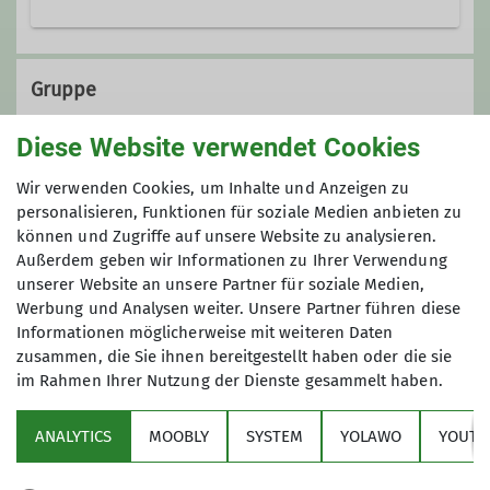
Emscherstraße 71
47137 Duisburg
Gruppe
Diese Website verwendet Cookies
KulTourgruppe
Wir verwenden Cookies, um Inhalte und Anzeigen zu
personalisieren, Funktionen für soziale Medien anbieten zu
können und Zugriffe auf unsere Website zu analysieren.
Außerdem geben wir Informationen zu Ihrer Verwendung
Die KulTourwandergruppe verbindet
unserer Website an unsere Partner für soziale Medien,
das Wandern mit einem kulturellen
Werbung und Analysen weiter. Unsere Partner führen diese
Ereignis, wobei sich die Schwerpunkte
Informationen möglicherweise mit weiteren Daten
auch schon mal verlagern dürfen.
zusammen, die Sie ihnen bereitgestellt haben oder die sie
Unsere Ziele liegen oft im Ruhrgebiet,
im Rahmen Ihrer Nutzung der Dienste gesammelt haben.
Sektion
in der Regel jedoch maximal in einem
Radius von etwa 50 km um Duisburg.
ANALYTICS
MOOBLY
SYSTEM
YOLAWO
YOUTU
Alpenverein
Außer am Wochenende starten wir
unsere Unternehmungen auch in der