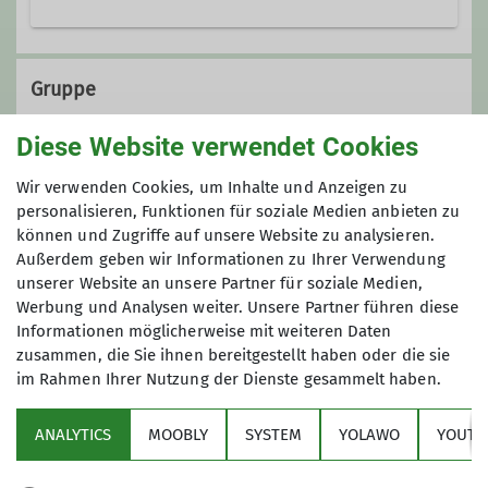
Emscherstraße 71
47137 Duisburg
Gruppe
Diese Website verwendet Cookies
Alpine Wandergruppe
Wir verwenden Cookies, um Inhalte und Anzeigen zu
personalisieren, Funktionen für soziale Medien anbieten zu
können und Zugriffe auf unsere Website zu analysieren.
Außerdem geben wir Informationen zu Ihrer Verwendung
Wir sind begeisterte Wanderer und
unserer Website an unsere Partner für soziale Medien,
ganzjährig aktiv. Nahezu jedes
Werbung und Analysen weiter. Unsere Partner führen diese
Wochenende treten wir den Beweis
Informationen möglicherweise mit weiteren Daten
an, dass sich Ballungsraum und
zusammen, die Sie ihnen bereitgestellt haben oder die sie
Naturerlebnis wunderbar miteinander
im Rahmen Ihrer Nutzung der Dienste gesammelt haben.
Sektion
kombinieren lassen.
Unsere Wanderungen sind
ANALYTICS
MOOBLY
SYSTEM
YOLAWO
YOUTU
Alpenverein
Gemeinschaftstouren und werden von
den Gruppenmitgliedern vorbereitet,