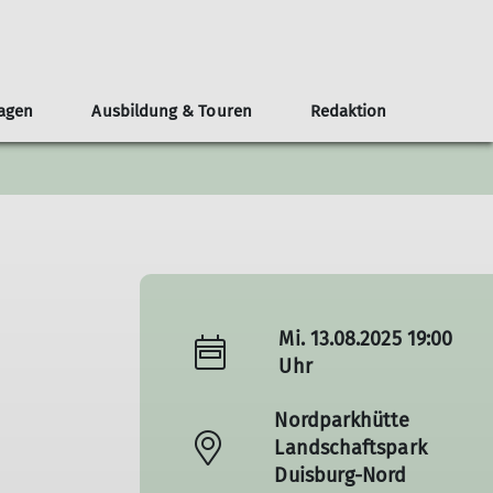
lagen
Ausbildung & Touren
Redaktion
eirat
chten
n und Gruppen
bildungsteam
eranstaltungen
Leistungssport
Nordparkhütte im LAPADU
Öffentlichkeit und Klimaschutz
Mitgestalten
MTB-Gruppe
Teilnahmebedingungen
Redaktionsteam
Topos
Skigruppe
Service
chichten
Leistungstraining
Wettkampfgruppe
Neuigkeiten
Mi. 13.08.2025 19:00
Uhr
Nordparkhütte
Landschaftspark
Duisburg-Nord