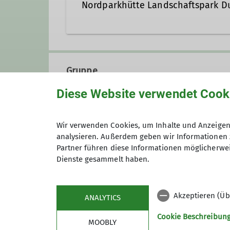
Nordparkhütte Landschaftspark D
Emscherstraße 71
47137 Duisburg
Gruppe
Diese Website verwendet Cook
KulTourgruppe
Wir verwenden Cookies, um Inhalte und Anzeigen 
analysieren. Außerdem geben wir Informationen 
Partner führen diese Informationen möglicherwei
Die KulTourwandergruppe verbin
Dienste gesammelt haben.
schon mal verlagern dürfen. Uns
etwa 50 km um Duisburg. Außer
Mehrmals im Jahr unternehmen w
Akzeptieren (Üb
ANALYTICS
mit der Bahn.
Gruppenmitglieder bereiten die 
Cookie Beschreibun
MOOBLY