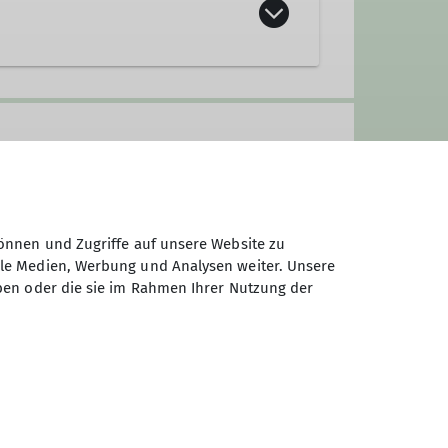
önnen und Zugriffe auf unsere Website zu
ale Medien, Werbung und Analysen weiter. Unsere
ben oder die sie im Rahmen Ihrer Nutzung der
ei sich die Schwerpunkte auch
ch maximal in einem Radius von
auch in der Woche.
ie Anreise erfolgt dann möglichst
dige Führungen statt und