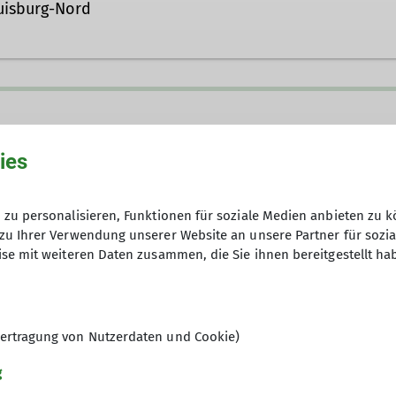
uisburg-Nord
ies
zu personalisieren, Funktionen für soziale Medien anbieten zu k
zu Ihrer Verwendung unserer Website an unsere Partner für sozi
se mit weiteren Daten zusammen, die Sie ihnen bereitgestellt ha
det das Wandern mit einem kulturellen Ereignis, wob
ere Ziele liegen oft im Ruhrgebiet, in der Regel jedo
 am Wochenende starten wir unsere Unternehmungen 
ir Mehrtagestouren auch in der weiteren Umgebung. D
ertragung von Nutzerdaten und Cookie)
Touren vor. Zusätzlich finden vor Ort oftmals fachkun
g