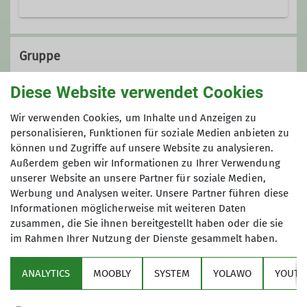
Emscherstraße 71
47137 Duisburg
Gruppe
Diese Website verwendet Cookies
KulTourgruppe
Wir verwenden Cookies, um Inhalte und Anzeigen zu
personalisieren, Funktionen für soziale Medien anbieten zu
können und Zugriffe auf unsere Website zu analysieren.
Außerdem geben wir Informationen zu Ihrer Verwendung
Die KulTourwandergruppe verbindet
unserer Website an unsere Partner für soziale Medien,
das Wandern mit einem kulturellen
Werbung und Analysen weiter. Unsere Partner führen diese
Ereignis, wobei sich die Schwerpunkte
Informationen möglicherweise mit weiteren Daten
auch schon mal verlagern dürfen.
zusammen, die Sie ihnen bereitgestellt haben oder die sie
Unsere Ziele liegen oft im Ruhrgebiet,
im Rahmen Ihrer Nutzung der Dienste gesammelt haben.
Sektion
in der Regel jedoch maximal in einem
Radius von etwa 50 km um Duisburg.
ANALYTICS
MOOBLY
SYSTEM
YOLAWO
YOUTU
Alpenverein
Außer am Wochenende starten wir
unsere Unternehmungen auch in der