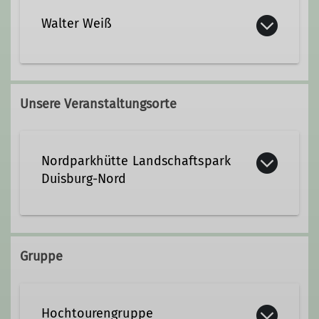
Walter Weiß
walter.weiss@dav-duisburg.de
Unsere Veranstaltungsorte
Qualifikationen
Nordparkhütte Landschaftspark
Kletterbetreuer*in Breitensport
Duisburg-Nord
Trainer*in C Bergsteigen
Emscherstraße 71
47137 Duisburg
Gruppe
Ämter
Beirat
Leitung Hochtourengruppe
Hochtourengruppe