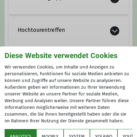
Redaktion Homepage
Hochtouren sind das Herzstück
alpiner Unternehmungen. Sie
Hochtourentreffen
verbinden alle Formen des alpinen
Bergsteigens: Gipfelbesteigungen und
-überschreitungen mit
Hier findet ihr aktuelle Termine und
Diese Website verwendet Cookies
Gletscherbegehungen, Aufstiegen über
Infos zu unseren kommenden Treffen.
Anmeldung
Wir verwenden Cookies, um Inhalte und Anzeigen zu
steile Firnfelder, Überwinden von
personalisieren, Funktionen für soziale Medien anbieten zu
Eisflanken, Wandern über Moränen-,
Kontakt aufnehmen
Anfrage senden
können und Zugriffe auf unsere Website zu analysieren.
Schrofen- und Blockgelände und auf
Außerdem geben wir Informationen zu Ihrer Verwendung
alpinen Wegen, Klettertouren in allen
Details
unserer Website an unsere Partner für soziale Medien,
Schwierigkeitsgraden. Meistens sind
Werbung und Analysen weiter. Unsere Partner führen diese
sie mit Aufstiegen über 3000
Informationen möglicherweise mit weiteren Daten
Höhenmeter verbunden und aufgrund
zusammen, die Sie ihnen bereitgestellt haben oder die sie
der Wetteränderungen und den
im Rahmen Ihrer Nutzung der Dienste gesammelt haben.
Sektion
sonstigen Bedingungen im alpinen
Raum immer anspruchsvoll.
ANALYTICS
MOOBLY
SYSTEM
YOLAWO
YOUTU