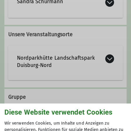
Sandra Schürmann
sandra.schuermann@dav-
duisburg.de
Unsere Veranstaltungsorte
Qualifikationen
Nordparkhütte Landschaftspark
Duisburg-Nord
Trainer*in C Sportklettern Breitensport
Zusatzqualifikation Outdoor-
Emscherstraße 71
Sportklettern
47137 Duisburg
Gruppe
Zusatzqualifikation Traditionelles
Diese Website verwendet Cookies
Klettern
Bergabend
Wir verwenden Cookies, um Inhalte und Anzeigen zu
personalisieren, Funktionen für soziale Medien anbieten zu