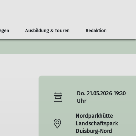
lagen
Ausbildung & Touren
Redaktion
eirat
chten
n und Gruppen
bildungsteam
eranstaltungen
Leistungssport
Nordparkhütte im LAPADU
Öffentlichkeit und Klimaschutz
Mitgestalten
MTB-Gruppe
Teilnahmebedingungen
Redaktionsteam
Topos
Skigruppe
Service
chichten
Leistungstraining
Wettkampfgruppe
Neuigkeiten
Do. 21.05.2026 19:30
Uhr
Nordparkhütte
Landschaftspark
Duisburg-Nord