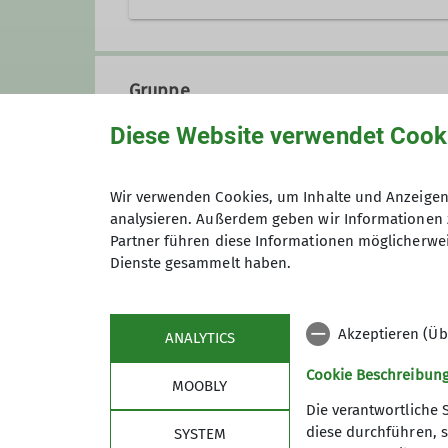
Emscherstraße 71
47137 Duisburg
Gruppe
Diese Website verwendet Cook
Bergabend
Wir verwenden Cookies, um Inhalte und Anzeigen 
analysieren. Außerdem geben wir Informationen 
Partner führen diese Informationen möglicherwei
Zum Bergabend ...
Dienste gesammelt haben.
... treffen wir uns an jedem
zwei
Nord.
Akzeptieren (Üb
ANALYTICS
Es wird geklönt, ihr trefft Freu
informiert euch und andere ode
Cookie Beschreibun
MOOBLY
Für jeden Bergabend bereiten w
Die verantwortliche 
das aktuelle Sicherheitsinfos e
diese durchführen, s
SYSTEM