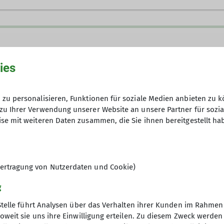
ies
zu personalisieren, Funktionen für soziale Medien anbieten zu k
zu Ihrer Verwendung unserer Website an unsere Partner für sozi
se mit weiteren Daten zusammen, die Sie ihnen bereitgestellt ha
ten Donnerstag im Monat um 19:30 Uhr
im
Kletterhei
ertragung von Nutzerdaten und Cookie)
nde, macht neue Bekanntschaften,
r verabredet neue Abenteuer.
g
ir ein
Programm
oder ein spezielles
Thema
vor,
Stelle führt Analysen über das Verhalten ihrer Kunden im Rahmen
nthält oder Appetit macht auf Neues.
oweit sie uns ihre Einwilligung erteilen. Zu diesem Zweck werde