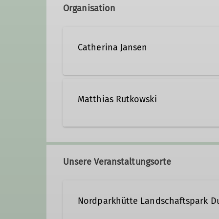
Organisation
Catherina Jansen
Matthias Rutkowski
Qualifikationen
Traineranwärter*in
Qualifikationen
Unsere Veranstaltungsorte
Traineranwärter*in
Nordparkhütte Landschaftspark D