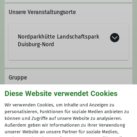
dirk.wetscheck@dav-duisburg.de
Kletterbetreuer*in Breitensport
Unsere Veranstaltungsorte
Trainer*in C Sportklettern Breitensport
Qualifikationen
Indoor
Nordparkhütte Landschaftspark
Trainer*in C Klettersteig
Duisburg-Nord
Ämter
Wanderleiter*in
Emscherstraße 71
Leitung Klettergruppe
47137 Duisburg
Gruppe
Ämter
Diese Website verwendet Cookies
Beirat
Leitung Klettergruppe
Bergabend
Wir verwenden Cookies, um Inhalte und Anzeigen zu
Redaktion Homepage
personalisieren, Funktionen für soziale Medien anbieten zu
können und Zugriffe auf unsere Website zu analysieren.
Außerdem geben wir Informationen zu Ihrer Verwendung
Zum Bergabend ...
unserer Website an unsere Partner für soziale Medien,
... treffen wir uns an jedem
zweiten