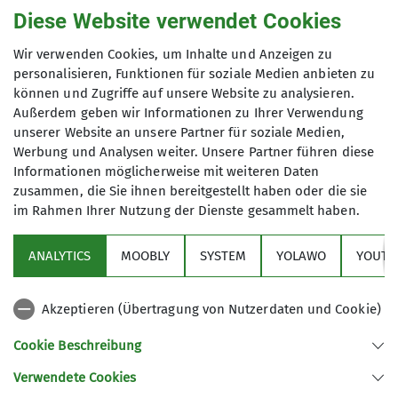
Diese Website verwendet Cookies
Hochtouren sind das Herzstück
alpiner Unternehmungen. Sie
Hochtourentreffen
Wir verwenden Cookies, um Inhalte und Anzeigen zu
verbinden alle Formen des alpinen
personalisieren, Funktionen für soziale Medien anbieten zu
Bergsteigens: Gipfelbesteigungen und
können und Zugriffe auf unsere Website zu analysieren.
-überschreitungen mit
Außerdem geben wir Informationen zu Ihrer Verwendung
Hier findet ihr aktuelle Termine und
Gletscherbegehungen, Aufstiegen über
unserer Website an unsere Partner für soziale Medien,
Infos zu unseren kommenden Treffen.
Werbung und Analysen weiter. Unsere Partner führen diese
steile Firnfelder, Überwinden von
Informationen möglicherweise mit weiteren Daten
Eisflanken, Wandern über Moränen-,
Kontakt aufnehmen
zusammen, die Sie ihnen bereitgestellt haben oder die sie
Schrofen- und Blockgelände und auf
im Rahmen Ihrer Nutzung der Dienste gesammelt haben.
Sektion
alpinen Wegen, Klettertouren in allen
Details
Schwierigkeitsgraden. Meistens sind
ANALYTICS
MOOBLY
SYSTEM
YOLAWO
YOUTU
sie mit Aufstiegen über 3000
Alpenverein
Höhenmeter verbunden und aufgrund
Akzeptieren (Übertragung von Nutzerdaten und Cookie)
der Wetteränderungen und den
Service
sonstigen Bedingungen im alpinen
Cookie Beschreibung
Raum immer anspruchsvoll.
Unsere Hochtourengruppe besteht
Verwendete Cookies
Sektion Duisburg des Deutschen Alpenvereins e.V.