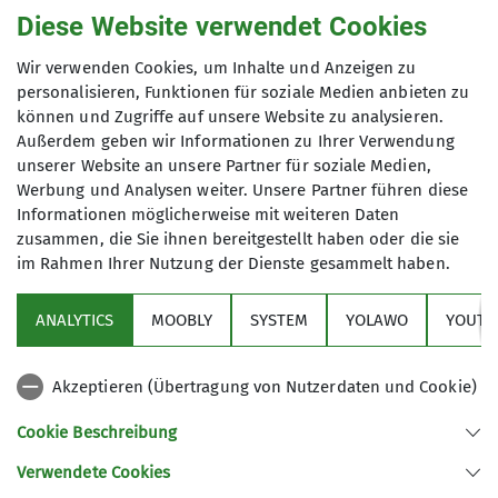
Diese Website verwendet Cookies
Hochtouren sind das Herzstück
alpiner Unternehmungen. Sie
Hochtourentreffen
Wir verwenden Cookies, um Inhalte und Anzeigen zu
verbinden alle Formen des alpinen
personalisieren, Funktionen für soziale Medien anbieten zu
Bergsteigens: Gipfelbesteigungen und
können und Zugriffe auf unsere Website zu analysieren.
-überschreitungen mit
Außerdem geben wir Informationen zu Ihrer Verwendung
Hier findet ihr aktuelle Termine und
Gletscherbegehungen, Aufstiegen über
unserer Website an unsere Partner für soziale Medien,
Infos zu unseren kommenden Treffen.
Werbung und Analysen weiter. Unsere Partner führen diese
steile Firnfelder, Überwinden von
Informationen möglicherweise mit weiteren Daten
Eisflanken, Wandern über Moränen-,
Kontakt aufnehmen
zusammen, die Sie ihnen bereitgestellt haben oder die sie
Schrofen- und Blockgelände und auf
im Rahmen Ihrer Nutzung der Dienste gesammelt haben.
Sektion
alpinen Wegen, Klettertouren in allen
Details
Schwierigkeitsgraden. Meistens sind
ANALYTICS
MOOBLY
SYSTEM
YOLAWO
YOUTU
sie mit Aufstiegen über 3000
Alpenverein
Höhenmeter verbunden und aufgrund
Akzeptieren (Übertragung von Nutzerdaten und Cookie)
der Wetteränderungen und den
Service
sonstigen Bedingungen im alpinen
Cookie Beschreibung
Raum immer anspruchsvoll.
Unsere Hochtourengruppe besteht
Verwendete Cookies
Sektion Duisburg des Deutschen Alpenvereins e.V.