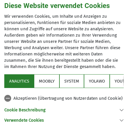
fangen wir klein an. Ab 2025 soll es so
Diese Website verwendet Cookies
aussehen:
Maximale Teilnehmeranzahl
Du möchtest zum Klettertreff
Wir verwenden Cookies, um Inhalte und Anzeigen zu
personalisieren, Funktionen für soziale Medien anbieten zu
kommen?
10
können und Zugriffe auf unsere Website zu analysieren.
Du möchtest bei einem Ausflug der
Außerdem geben wir Informationen zu Ihrer Verwendung
Kulturwandergruppe dabei sein?
unserer Website an unsere Partner für soziale Medien,
Dann unterstützen wir dich, dass du
Werbung und Analysen weiter. Unsere Partner führen diese
mitmachen kannst. Wie genau das
Informationen möglicherweise mit weiteren Daten
funktioniert und was geht, probieren
zusammen, die Sie ihnen bereitgestellt haben oder die sie
wir gemeinsam aus. Wir unterstützen
im Rahmen Ihrer Nutzung der Dienste gesammelt haben.
Sektion
dich gerne, aber wir sind „nur“
Ehrenamtler und keine Bergführer.
ANALYTICS
MOOBLY
SYSTEM
YOLAWO
YOUTU
Alpenverein
Das heißt, wir müssen zusammen den
besten Weg finden. Das ist am Berg
Akzeptieren (Übertragung von Nutzerdaten und Cookie)
Service
normal – und das können wir gut!
Sprich uns also an, wenn du bei uns
Cookie Beschreibung
anfangen möchtest, eine Gruppe
Verwendete Cookies
Sektion Duisburg des Deutschen Alpenvereins e.V.
besuchen willst oder bei einem Event