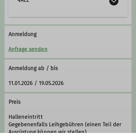
Ämter
Der Deutsche Alpenverein ist offen
FOR ALL = 4ALL
Anmeldung
Beirat
Leitung 4ALL
Wir wollen uns hier in Duisburg für
Integration und Inklusion einsetzen.
Anfrage senden
Gruppenbetreuer*in Klettergruppe
Darum laden wir dich ein,
mitzumachen! Unsere Idee ist: Jeder
Anmeldung ab / bis
kann mitmachen – egal, welche
Voraussetzung, Herkunft oder
11.01.2026 / 19.05.2026
Erfahrung du hast. Wir unterstützen
dich so, wie es für dich passt. Es gibt
keine extra Gruppe. Stattdessen
Preis
machen ALLE in allen Gruppen der
Sektion mit. In Zukunft wollen wir das
Halleneintritt
auch bei anderen Aktivitäten wie
Gegebenenfalls Leihgebühren (einen Teil der
Kletterveranstaltungen tun. Aber
Ausrüstung können wir stellen)