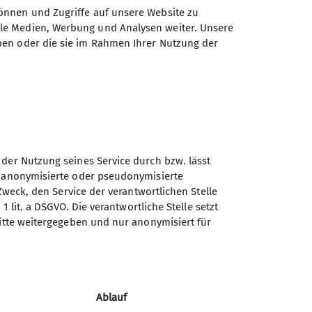
önnen und Zugriffe auf unsere Website zu
 oder bei einem Event dabei sein
ale Medien, Werbung und Analysen weiter. Unsere
Für eine regelmäßige Teilnahme
ben oder die sie im Rahmen Ihrer Nutzung der
itung.
 der Nutzung seines Service durch bzw. lässt
n anonymisierte oder pseudonymisierte
Sektion Duisburg des
Zweck, den Service der verantwortlichen Stelle
Deutschen Alpenvereins e.V.
1 lit. a DSGVO. Die verantwortliche Stelle setzt
ritte weitergegeben und nur anonymisiert für
Lösorter Straße 115
47137 Duisburg
Telefon +49203428120
Ablauf
Kontakt