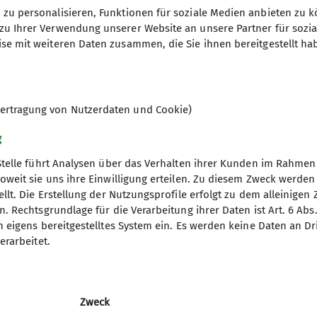
. Das ist am Berg normal – und das können wir gut!
zu personalisieren, Funktionen für soziale Medien anbieten zu k
 uns anfangen möchtest, eine Gruppe besuchen willst
zu Ihrer Verwendung unserer Website an unsere Partner für sozi
10
t in allen Bereichen mit und kann viel ermöglichen. 
se mit weiteren Daten zusammen, die Sie ihnen bereitgestellt ha
t im DAV Duisburg und eine Zustimmung der Gruppenle
L@dav-duisburg.de
lle an: +49 203 428120
ertragung von Nutzerdaten und Cookie)
g
Stelle führt Analysen über das Verhalten ihrer Kunden im Rahmen
oweit sie uns ihre Einwilligung erteilen. Zu diesem Zweck werde
llt. Die Erstellung der Nutzungsprofile erfolgt zu dem alleinigen 
nverein
Service
. Rechtsgrundlage für die Verarbeitung ihrer Daten ist Art. 6 Abs. 
n eigens bereitgestelltes System ein. Es werden keine Daten an D
ptverband
Alpenvereinaktiv
erarbeitet.
desverband NRW
Bergwetter
p
Tauernhöhenweg
mit Club
Zweck
uptverband