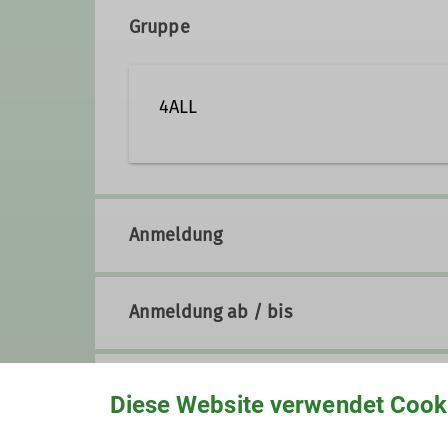
45478 
Zusatzqualifikation Traditionelles Klett
Gruppe
4ALL
Der Deutsche Alpenverein ist of
FOR ALL = 4ALL
Anmeldung
Wir wollen uns hier in Duisburg 
Idee ist: Jeder kann mitmachen –
wie es für dich passt. Es gibt k
wollen wir das auch bei anderen 
Anmeldung ab / bis
aussehen:
Du möchtest zum Klettertreff 
Du möchtest bei einem Ausflug 
Preis
Diese Website verwendet Cook
Dann unterstützen wir dich, das
gemeinsam aus. Wir unterstützen