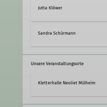
Jutta Klöwer
jutta.kloewer@dav-duisburg
Sandra Schürmann
Qualifikationen
sandra.schuermann@dav-du
Kletterbetreuer*in Breitensport
Unsere Veranstaltungsorte
Qualifikationen
Kletterhalle Neoliet Mülheim
Trainer*in C Sportklettern Breitensport
Zusatzqualifikation Outdoor- Sportklet
Neoliet Mülheim
Ruhrort