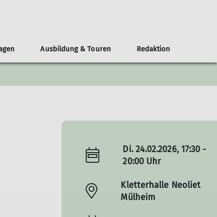
lagen
Ausbildung & Touren
Redaktion
eirat
chten
n und Gruppen
bildungsteam
eranstaltungen
Leistungssport
Nordparkhütte im LAPADU
Öffentlichkeit und Klimaschutz
Mitgestalten
MTB-Gruppe
Teilnahmebedingungen
Redaktionsteam
Topos
Skigruppe
Service
chichten
Leistungstraining
Wettkampfgruppe
Neuigkeiten
Di. 24.02.2026, 17:30 -
20:00 Uhr
Kletterhalle Neoliet
Mülheim