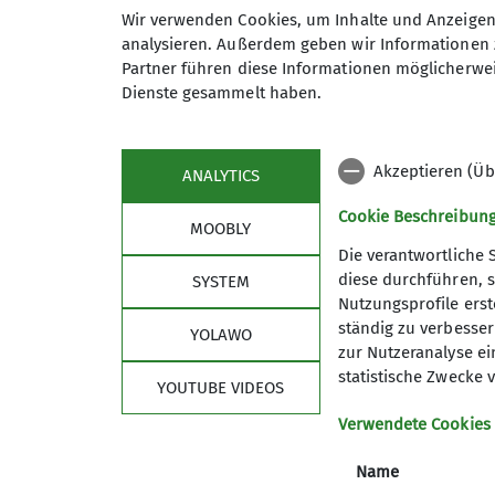
zusammen den besten Weg finden
Wir verwenden Cookies, um Inhalte und Anzeigen 
Sprich uns also an, wenn du bei
analysieren. Außerdem geben wir Informationen 
Maximale Teilnehmeranzahl
möchtest. Das 4ALL-Team arbeite
Partner führen diese Informationen möglicherwei
Dienste gesammelt haben.
brauchst du eine Mitgliedschaf
Bitte melde dich an unter: 4AL
oder ruf in unserer Geschäftsste
Akzeptieren (Üb
ANALYTICS
Wir freuen uns auf dich!
Cookie Beschreibun
MOOBLY
Kontakt aufnehmen
Die verantwortliche 
diese durchführen, s
SYSTEM
Details
Nutzungsprofile erste
Sektion
Alpe
ständig zu verbessern
YOLAWO
zur Nutzeranalyse ei
Geschäftsstelle
DAV Hau
statistische Zwecke v
YOUTUBE VIDEOS
Mitglied werden
DAV Lan
Satzung
DAV-Sho
Verwendete Cookies
Leitbild
DAV Sum
Name
FAQ
JDAV Ha