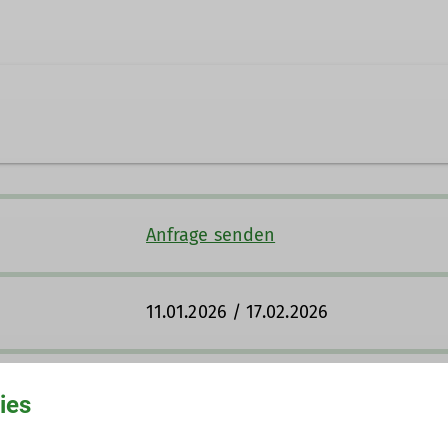
Mülheim an der Ruhr
ern
© Sandra Schürmann
fen
Anfrage senden
für Integration und Inklusion einsetzen. Darum laden 
 egal, welche Voraussetzung, Herkunft oder Erfahrung 
eine extra Gruppe. Stattdessen machen ALLE in allen Gr
Aktivitäten wie Kletterveranstaltungen tun. Aber fange
11.01.2026 / 17.02.2026
kommen?
der Kulturwandergruppe dabei sein?
Halleneintritt
ies
s du mitmachen kannst. Wie genau das funktioniert un
Eventuelle Leihgebühren (einen Teil 
 dich gerne, aber wir sind „nur“ Ehrenamtler und kein