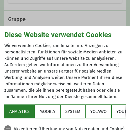
Gruppe
Diese Website verwendet Cookies
KulTourgruppe
Wir verwenden Cookies, um Inhalte und Anzeigen zu
personalisieren, Funktionen für soziale Medien anbieten zu
können und Zugriffe auf unsere Website zu analysieren.
Außerdem geben wir Informationen zu Ihrer Verwendung
Die KulTourwandergruppe verbindet
unserer Website an unsere Partner für soziale Medien,
das Wandern mit einem kulturellen
Werbung und Analysen weiter. Unsere Partner führen diese
Ereignis, wobei sich die Schwerpunkte
Informationen möglicherweise mit weiteren Daten
auch schon mal verlagern dürfen.
zusammen, die Sie ihnen bereitgestellt haben oder die sie
Unsere Ziele liegen oft im Ruhrgebiet,
im Rahmen Ihrer Nutzung der Dienste gesammelt haben.
Sektion
in der Regel jedoch maximal in einem
Radius von etwa 50 km um Duisburg.
ANALYTICS
MOOBLY
SYSTEM
YOLAWO
YOUTU
Alpenverein
Außer am Wochenende starten wir
unsere Unternehmungen auch in der
Akzeptieren (Übertragung von Nutzerdaten und Cookie)