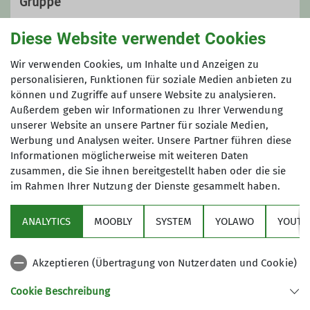
Qualifikationen
Gruppe
Kletterbetreuer*in Breitensport
Diese Website verwendet Cookies
Alpine Wandergruppe
Wir verwenden Cookies, um Inhalte und Anzeigen zu
personalisieren, Funktionen für soziale Medien anbieten zu
können und Zugriffe auf unsere Website zu analysieren.
Außerdem geben wir Informationen zu Ihrer Verwendung
Wir sind begeisterte Wanderer und
unserer Website an unsere Partner für soziale Medien,
ganzjährig aktiv. Nahezu jedes
Werbung und Analysen weiter. Unsere Partner führen diese
Wochenende treten wir den Beweis
Informationen möglicherweise mit weiteren Daten
an, dass sich Ballungsraum und
zusammen, die Sie ihnen bereitgestellt haben oder die sie
Naturerlebnis wunderbar miteinander
im Rahmen Ihrer Nutzung der Dienste gesammelt haben.
Sektion
kombinieren lassen.
Unsere Wanderungen sind
ANALYTICS
MOOBLY
SYSTEM
YOLAWO
YOUTU
Alpenverein
Gemeinschaftstouren und werden von
den Gruppenmitgliedern vorbereitet,
Akzeptieren (Übertragung von Nutzerdaten und Cookie)
geführt und finden bei nahezu jedem
Service
Wetter statt. Beim Wandern hat man
Cookie Beschreibung
stets Gelegenheit, nette Leute