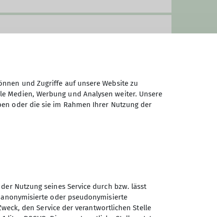
önnen und Zugriffe auf unsere Website zu
ale Medien, Werbung und Analysen weiter. Unsere
ben oder die sie im Rahmen Ihrer Nutzung der
ei sich die Schwerpunkte auch
ch maximal in einem Radius von
auch in der Woche.
ie Anreise erfolgt dann möglichst
dige Führungen statt und
b.
 der Nutzung seines Service durch bzw. lässt
ilden, zu den entfernter liegenden
n anonymisierte oder pseudonymisierte
Sektion Duisburg des
Zweck, den Service der verantwortlichen Stelle
Deutschen Alpenvereins e.V.