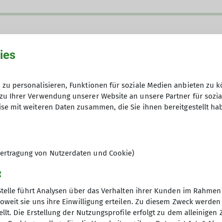
ies
zu personalisieren, Funktionen für soziale Medien anbieten zu k
zu Ihrer Verwendung unserer Website an unsere Partner für sozi
se mit weiteren Daten zusammen, die Sie ihnen bereitgestellt ha
det das Wandern mit einem kulturellen Ereignis, wob
ere Ziele liegen oft im Ruhrgebiet, in der Regel jedo
 am Wochenende starten wir unsere Unternehmungen 
ir Mehrtagestouren auch in der weiteren Umgebung. D
ertragung von Nutzerdaten und Cookie)
Touren vor. Zusätzlich finden vor Ort oftmals fachkun
g
r die Tour mit einem gemütlichen Beieinandersitzen a
Stelle führt Analysen über das Verhalten ihrer Kunden im Rahmen
ich versuchen wir möglichst Fahrgemeinschaften zu b
oweit sie uns ihre Einwilligung erteilen. Zu diesem Zweck werde
llt. Die Erstellung der Nutzungsprofile erfolgt zu dem alleinigen 
nverein
Service