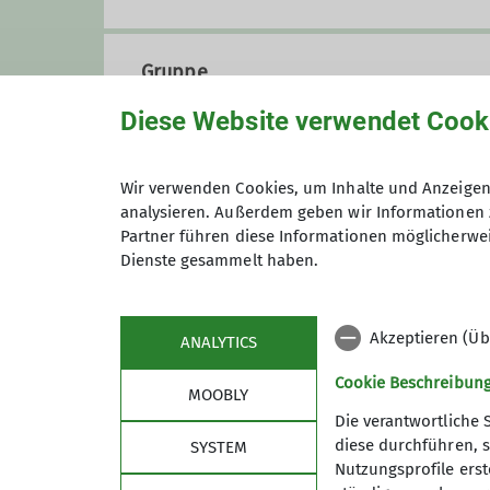
Gruppe
Diese Website verwendet Cook
KulTourgruppe
Wir verwenden Cookies, um Inhalte und Anzeigen 
analysieren. Außerdem geben wir Informationen 
Partner führen diese Informationen möglicherwei
Die KulTourwandergruppe verbin
Dienste gesammelt haben.
schon mal verlagern dürfen. Uns
etwa 50 km um Duisburg. Außer
Mehrmals im Jahr unternehmen w
Akzeptieren (Üb
ANALYTICS
mit der Bahn.
Gruppenmitglieder bereiten die 
Cookie Beschreibun
MOOBLY
selbstverständlich schließen wi
Die verantwortliche 
Für die Wanderungen im Nahbere
diese durchführen, s
SYSTEM
Zielen reisen wir mit der Bahn.
Nutzungsprofile erste
Sektion
Alpe