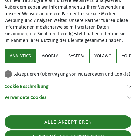
können und Zugriffe auf unsere Website zu analysieren.
Beirat
Außerdem geben wir Informationen zu Ihrer Verwendung
Die KulTourwandergruppe verbindet
unserer Website an unsere Partner für soziale Medien,
das Wandern mit einem kulturellen
Werbung und Analysen weiter. Unsere Partner führen diese
Ereignis, wobei sich die Schwerpunkte
Informationen möglicherweise mit weiteren Daten
auch schon mal verlagern dürfen.
zusammen, die Sie ihnen bereitgestellt haben oder die sie
Unsere Ziele liegen oft im Ruhrgebiet,
im Rahmen Ihrer Nutzung der Dienste gesammelt haben.
Sektion
in der Regel jedoch maximal in einem
Radius von etwa 50 km um Duisburg.
ANALYTICS
MOOBLY
SYSTEM
YOLAWO
YOUTU
Alpenverein
Außer am Wochenende starten wir
unsere Unternehmungen auch in der
Akzeptieren (Übertragung von Nutzerdaten und Cookie)
Woche.
Service
Mehrmals im Jahr unternehmen wir
Cookie Beschreibung
Mehrtagestouren auch in der weiteren
Verwendete Cookies
Umgebung. Die Anreise erfolgt dann
Sektion Duisburg des Deutschen Alpenvereins e.V.
möglichst mit der Bahn.
Lösorter Straße 115
Gruppenmitglieder bereiten die
47137 Duisburg
Touren vor. Zusätzlich finden vor Ort
Telefon +49203428120
ALLE AKZEPTIEREN
oftmals fachkundige Führungen statt
Kontakt