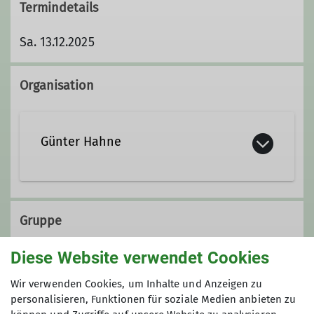
Termindetails
Sa. 13.12.2025
Organisation
Günter Hahne
guenter.hahne@dav-duisburg.de
Gruppe
Ämter
Diese Website verwendet Cookies
KulTourgruppe
Wir verwenden Cookies, um Inhalte und Anzeigen zu
Leitung KulTour-Wandergruppe
personalisieren, Funktionen für soziale Medien anbieten zu