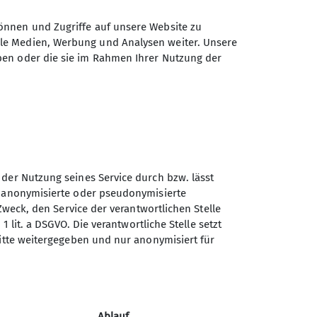
önnen und Zugriffe auf unsere Website zu
ale Medien, Werbung und Analysen weiter. Unsere
ben oder die sie im Rahmen Ihrer Nutzung der
ei sich die Schwerpunkte auch
ch maximal in einem Radius von
auch in der Woche.
ie Anreise erfolgt dann möglichst
dige Führungen statt und
b.
 der Nutzung seines Service durch bzw. lässt
ilden, zu den entfernter liegenden
n anonymisierte oder pseudonymisierte
Sektion Duisburg des
Zweck, den Service der verantwortlichen Stelle
Deutschen Alpenvereins e.V.
Spaß an der Begegnung mit der
1 lit. a DSGVO. Die verantwortliche Stelle setzt
ritte weitergegeben und nur anonymisiert für
Lösorter Straße 115
n bereichern.
47137 Duisburg
uisburg sind.
Telefon +49203428120
Ablauf