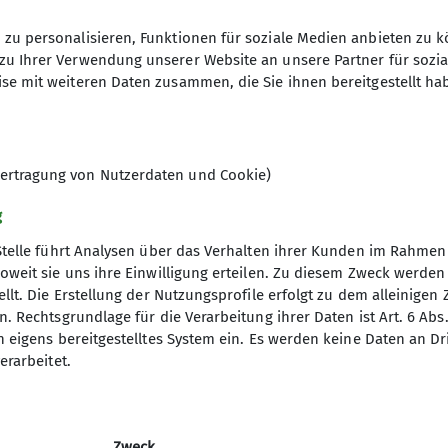
zu personalisieren, Funktionen für soziale Medien anbieten zu k
zu Ihrer Verwendung unserer Website an unsere Partner für sozi
se mit weiteren Daten zusammen, die Sie ihnen bereitgestellt ha
det das Wandern mit einem kulturellen Ereignis, wob
ere Ziele liegen oft im Ruhrgebiet, in der Regel jedo
 am Wochenende starten wir unsere Unternehmungen 
ir Mehrtagestouren auch in der weiteren Umgebung. D
ertragung von Nutzerdaten und Cookie)
Touren vor. Zusätzlich finden vor Ort oftmals fachkun
g
r die Tour mit einem gemütlichen Beieinandersitzen a
Stelle führt Analysen über das Verhalten ihrer Kunden im Rahmen
ich versuchen wir möglichst Fahrgemeinschaften zu b
oweit sie uns ihre Einwilligung erteilen. Zu diesem Zweck werde
llt. Die Erstellung der Nutzungsprofile erfolgt zu dem alleinigen 
nverein
Service
die nicht allzu lange Strecken wandern möchten und 
. Rechtsgrundlage für die Verarbeitung ihrer Daten ist Art. 6 Abs. 
n eigens bereitgestelltes System ein. Es werden keine Daten an D
ptverband
Alpenvereinaktiv
erarbeitet.
hgesinnte und kann die Gruppe mit eigenen Vorschläge
desverband NRW
Bergwetter
uch Neulinge, die noch nicht Mitglied in der Sektion D
p
Tauernhöhenweg
nter Hahne
mit Club
ika Glöckner
Zweck