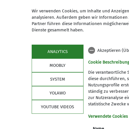
KulTourgruppe
Wir verwenden Cookies, um Inhalte und Anzeigen 
analysieren. Außerdem geben wir Informationen 
Partner führen diese Informationen möglicherwei
Die KulTourwandergruppe verbin
Dienste gesammelt haben.
schon mal verlagern dürfen. Uns
etwa 50 km um Duisburg. Außer
Mehrmals im Jahr unternehmen w
Akzeptieren (Üb
ANALYTICS
mit der Bahn.
Gruppenmitglieder bereiten die 
Cookie Beschreibun
MOOBLY
selbstverständlich schließen wi
Die verantwortliche 
Für die Wanderungen im Nahbere
diese durchführen, s
SYSTEM
Zielen reisen wir mit der Bahn.
Nutzungsprofile erste
Sektion
Alpe
Zielgruppe sind alle Personen, 
ständig zu verbessern
YOLAWO
zur Nutzeranalyse ei
“Kultur“ haben.
Geschäftsstelle
DAV Hau
statistische Zwecke v
Bei uns findet man leicht Gleic
YOUTUBE VIDEOS
Mitglied werden
DAV Lan
Jeder ist herzlich willkommen, a
Satzung
DAV-Sho
Verwendete Cookies
Ansprechpartner (Wandern): Gü
Leitbild
DAV Sum
Ansprechpartnerin (Kultur): Mon
Name