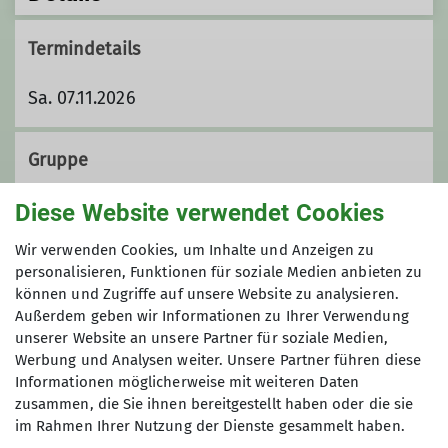
Termindetails
Sa. 07.11.2026
Gruppe
Diese Website verwendet Cookies
KulTourgruppe
Wir verwenden Cookies, um Inhalte und Anzeigen zu
personalisieren, Funktionen für soziale Medien anbieten zu
können und Zugriffe auf unsere Website zu analysieren.
Außerdem geben wir Informationen zu Ihrer Verwendung
Die KulTourwandergruppe verbindet
unserer Website an unsere Partner für soziale Medien,
das Wandern mit einem kulturellen
Werbung und Analysen weiter. Unsere Partner führen diese
Ereignis, wobei sich die Schwerpunkte
Informationen möglicherweise mit weiteren Daten
auch schon mal verlagern dürfen.
zusammen, die Sie ihnen bereitgestellt haben oder die sie
Unsere Ziele liegen oft im Ruhrgebiet,
im Rahmen Ihrer Nutzung der Dienste gesammelt haben.
Sektion
in der Regel jedoch maximal in einem