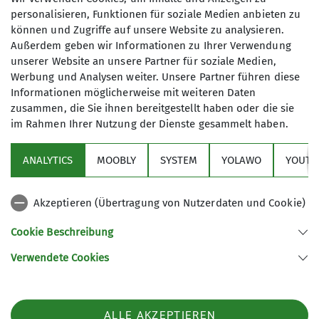
personalisieren, Funktionen für soziale Medien anbieten zu
können und Zugriffe auf unsere Website zu analysieren.
Außerdem geben wir Informationen zu Ihrer Verwendung
Die KulTourwandergruppe verbindet
unserer Website an unsere Partner für soziale Medien,
das Wandern mit einem kulturellen
Werbung und Analysen weiter. Unsere Partner führen diese
Ereignis, wobei sich die Schwerpunkte
Informationen möglicherweise mit weiteren Daten
auch schon mal verlagern dürfen.
zusammen, die Sie ihnen bereitgestellt haben oder die sie
Unsere Ziele liegen oft im Ruhrgebiet,
im Rahmen Ihrer Nutzung der Dienste gesammelt haben.
Sektion
in der Regel jedoch maximal in einem
Radius von etwa 50 km um Duisburg.
ANALYTICS
MOOBLY
SYSTEM
YOLAWO
YOUTU
Alpenverein
Außer am Wochenende starten wir
unsere Unternehmungen auch in der
Akzeptieren (Übertragung von Nutzerdaten und Cookie)
Woche.
Service
Mehrmals im Jahr unternehmen wir
Cookie Beschreibung
Mehrtagestouren auch in der weiteren
Verwendete Cookies
Umgebung. Die Anreise erfolgt dann
Sektion Duisburg des Deutschen Alpenvereins e.V.
möglichst mit der Bahn.
Lösorter Straße 115
Gruppenmitglieder bereiten die
47137 Duisburg
Touren vor. Zusätzlich finden vor Ort
Telefon +49203428120
ALLE AKZEPTIEREN