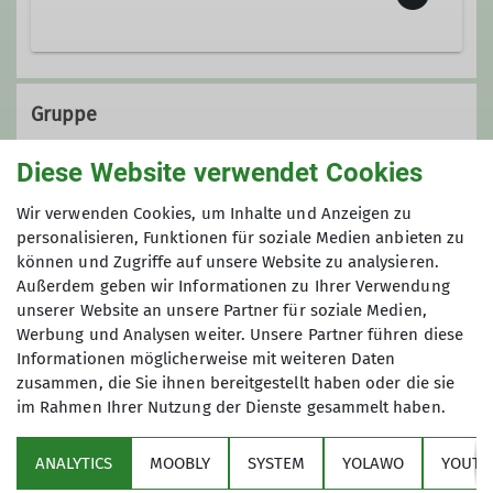
Gruppe
Diese Website verwendet Cookies
Alpine Wandergruppe
Wir verwenden Cookies, um Inhalte und Anzeigen zu
personalisieren, Funktionen für soziale Medien anbieten zu
können und Zugriffe auf unsere Website zu analysieren.
Außerdem geben wir Informationen zu Ihrer Verwendung
Wir sind begeisterte Wanderer und
unserer Website an unsere Partner für soziale Medien,
ganzjährig aktiv. Nahezu jedes
Werbung und Analysen weiter. Unsere Partner führen diese
Wochenende treten wir den Beweis
Informationen möglicherweise mit weiteren Daten
an, dass sich Ballungsraum und
zusammen, die Sie ihnen bereitgestellt haben oder die sie
Naturerlebnis wunderbar miteinander
im Rahmen Ihrer Nutzung der Dienste gesammelt haben.
Sektion
kombinieren lassen.
Unsere Wanderungen sind
ANALYTICS
MOOBLY
SYSTEM
YOLAWO
YOUTU
Alpenverein
Gemeinschaftstouren und werden von