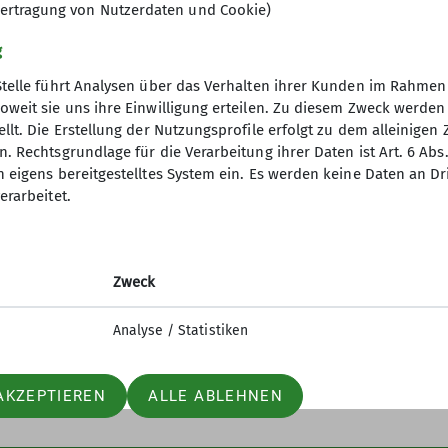
as Ganze den Kindern und den Eltern ebenso Spaß mac
ertragung von Nutzerdaten und Cookie)
aus den „
Kletterminis
“ (Familien mit Kindern zwischen
g
ndern zwischen 8 und 12 Jahren). Wenn ihr Interesse 
Stelle führt Analysen über das Verhalten ihrer Kunden im Rahmen
@dav-duisburg.de
. Natalie und Timo betreuen die Min
oweit sie uns ihre Einwilligung erteilen. Zu diesem Zweck werde
mmeln von ersten Klettererfahrungen im Vordergrund. 
llt. Die Erstellung der Nutzungsprofile erfolgt zu dem alleinigen 
nverein
Service
enseitiges Sichern und Vorstieg. Hierfür werden die 
. Rechtsgrundlage für die Verarbeitung ihrer Daten ist Art. 6 Abs. 
anufahren, etc.) sind wir gemeinsam unterwegs!
n eigens bereitgestelltes System ein. Es werden keine Daten an D
ptverband
Alpenvereinaktiv
erarbeitet.
nuppern vorbei kommen, aber bei regelmäßiger Teilnah
desverband NRW
Bergwetter
ie Familiengruppe ein ehrenamtliches Angebot des DA
p
Tauernhöhenweg
mit Club
Zweck
uptverband
ndesverband NRW
Analyse / Statistiken
icherung
AKZEPTIEREN
ALLE ABLEHNEN