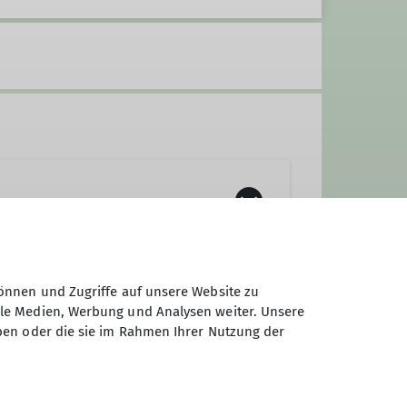
ahren, die alle Spaß am Klettern
önnen und Zugriffe auf unsere Website zu
 Monat zum Klettern, im Sommer im
ale Medien, Werbung und Analysen weiter. Unsere
 sollten die Eltern ihre Kinder
ben oder die sie im Rahmen Ihrer Nutzung der
ope Kurs zu absolvieren). Seit
treff an. Je nach Interesse und
hing, Radfahren oder Paddeln –