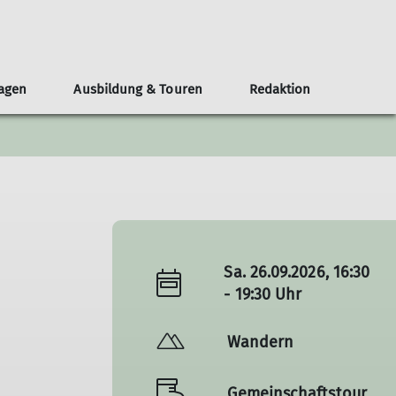
lagen
Ausbildung & Touren
Redaktion
eirat
chten
n und Gruppen
bildungsteam
eranstaltungen
Leistungssport
Nordparkhütte im LAPADU
Öffentlichkeit und Klimaschutz
Mitgestalten
MTB-Gruppe
Teilnahmebedingungen
Redaktionsteam
Topos
Skigruppe
Service
chichten
Leistungstraining
Wettkampfgruppe
Neuigkeiten
Sa. 26.09.2026, 16:30
- 19:30 Uhr
Wandern
Gemeinschaftstour