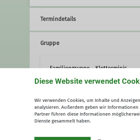
Termindetails
Gruppe
Familiengruppe - Kletterminis
Diese Website verwendet Cook
Wir sind eine bunt gemischte Gru
Wir verwenden Cookies, um Inhalte und Anzeigen 
und anderen gemeinsamen Aktivi
analysieren. Außerdem geben wir Informationen 
Anmeldung ab / bis
Landschaftspark Duisburg-Nord, i
Partner führen diese Informationen möglicherwei
selbst sichern können (oder zumi
Dienste gesammelt haben.
kurzem bieten wir einmal im Mon
Engagement organisieren wir da