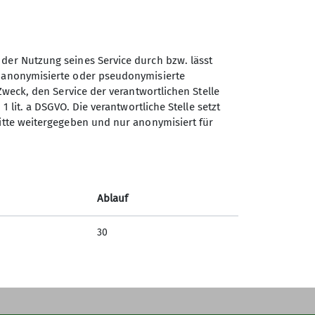
ht.
 3 und 7 Jahren) und den
daran habt mitzumachen, meldet
 der Nutzung seines Service durch bzw. lässt
is und Johanna die Maxis. Bei den
n anonymisierte oder pseudonymisierte
Sektion Duisburg des
Bei den Maxis erlernen die Kinder
Zweck, den Service der verantwortlichen Stelle
Deutschen Alpenvereins e.V.
Gruppen getrennt. Bei den meisten
1 lit. a DSGVO. Die verantwortliche Stelle setzt
ritte weitergegeben und nur anonymisiert für
Lösorter Straße 115
me sollte eine Mitgliedschaft im
47137 Duisburg
V Duisburg ist.
Telefon +49203428120
Ablauf
Kontakt
30