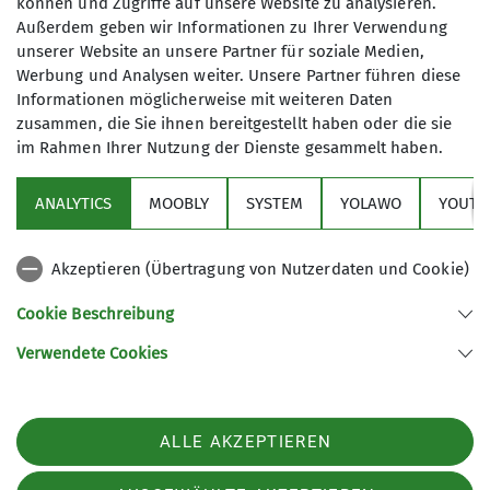
können und Zugriffe auf unsere Website zu analysieren.
Außerdem geben wir Informationen zu Ihrer Verwendung
Die KulTourwandergruppe verbindet
unserer Website an unsere Partner für soziale Medien,
das Wandern mit einem kulturellen
Werbung und Analysen weiter. Unsere Partner führen diese
Ereignis, wobei sich die Schwerpunkte
Informationen möglicherweise mit weiteren Daten
auch schon mal verlagern dürfen.
zusammen, die Sie ihnen bereitgestellt haben oder die sie
Unsere Ziele liegen oft im Ruhrgebiet,
im Rahmen Ihrer Nutzung der Dienste gesammelt haben.
Sektion
in der Regel jedoch maximal in einem
Radius von etwa 50 km um Duisburg.
ANALYTICS
MOOBLY
SYSTEM
YOLAWO
YOUTU
Alpenverein
Außer am Wochenende starten wir
unsere Unternehmungen auch in der
Akzeptieren (Übertragung von Nutzerdaten und Cookie)
Woche.
Service
Mehrmals im Jahr unternehmen wir
Cookie Beschreibung
Mehrtagestouren auch in der weiteren
Verwendete Cookies
Umgebung. Die Anreise erfolgt dann
Sektion Duisburg des Deutschen Alpenvereins e.V.
möglichst mit der Bahn.
Lösorter Straße 115
Gruppenmitglieder bereiten die
47137 Duisburg
Touren vor. Zusätzlich finden vor Ort
Telefon +49203428120
ALLE AKZEPTIEREN
oftmals fachkundige Führungen statt
Kontakt