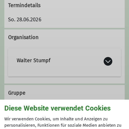
Termindetails
So. 28.06.2026
Organisation
Walter Stumpf
walter.stumpf@dav-duisburg.de
Gruppe
Ämter
Diese Website verwendet Cookies
Alpine Wandergruppe
Wir verwenden Cookies, um Inhalte und Anzeigen zu
Leitung Alpine Wandergruppe
personalisieren, Funktionen für soziale Medien anbieten zu