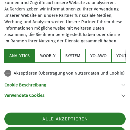
können und Zugriffe auf unsere Website zu analysieren.
Beirat
Außerdem geben wir Informationen zu Ihrer Verwendung
Wir sind begeisterte Wanderer und
unserer Website an unsere Partner für soziale Medien,
ganzjährig aktiv. Nahezu jedes
Werbung und Analysen weiter. Unsere Partner führen diese
Wochenende treten wir den Beweis
Informationen möglicherweise mit weiteren Daten
an, dass sich Ballungsraum und
zusammen, die Sie ihnen bereitgestellt haben oder die sie
Naturerlebnis wunderbar miteinander
im Rahmen Ihrer Nutzung der Dienste gesammelt haben.
Sektion
kombinieren lassen.
Unsere Wanderungen sind
ANALYTICS
MOOBLY
SYSTEM
YOLAWO
YOUTU
Alpenverein
Gemeinschaftstouren und werden von
den Gruppenmitgliedern vorbereitet,
Akzeptieren (Übertragung von Nutzerdaten und Cookie)
geführt und finden bei nahezu jedem
Service
Wetter statt. Beim Wandern hat man
Cookie Beschreibung
stets Gelegenheit, nette Leute
Verwendete Cookies
kennenzulernen. Für die Wanderungen
Sektion Duisburg des Deutschen Alpenvereins e.V.
im Nahbereich versuchen wir
Lösorter Straße 115
möglichst Fahrgemeinschaften zu
47137 Duisburg
bilden, zu den entfernter liegenden
Telefon +49203428120
ALLE AKZEPTIEREN
Zielen reisen wir mit der Bahn.
Kontakt