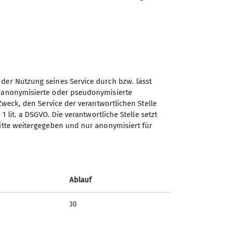
ei sich die Schwerpunkte auch
ch maximal in einem Radius von
auch in der Woche.
ie Anreise erfolgt dann möglichst
dige Führungen statt und
b.
 der Nutzung seines Service durch bzw. lässt
ilden, zu den entfernter liegenden
n anonymisierte oder pseudonymisierte
Sektion Duisburg des
Zweck, den Service der verantwortlichen Stelle
Deutschen Alpenvereins e.V.
Spaß an der Begegnung mit der
1 lit. a DSGVO. Die verantwortliche Stelle setzt
ritte weitergegeben und nur anonymisiert für
Lösorter Straße 115
n bereichern.
47137 Duisburg
uisburg sind.
Telefon +49203428120
Ablauf
Kontakt
30