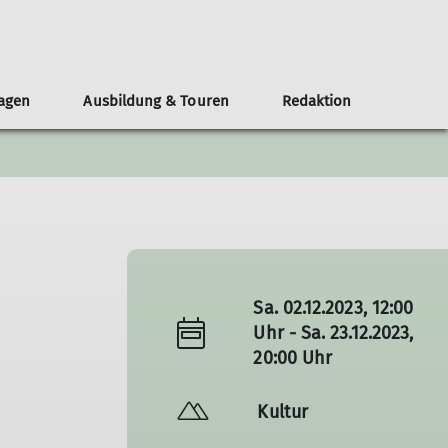
lagen
Ausbildung & Touren
Redaktion
eirat
chten
n und Gruppen
bildungsteam
eranstaltungen
Leistungssport
Nordparkhütte im LAPADU
Öffentlichkeit und Klimaschutz
Mitgestalten
MTB-Gruppe
Teilnahmebedingungen
Redaktionsteam
Topos
Skigruppe
Service
chichten
Leistungstraining
Wettkampfgruppe
Neuigkeiten
Sa. 02.12.2023, 12:00
Uhr - Sa. 23.12.2023,
20:00 Uhr
Kultur