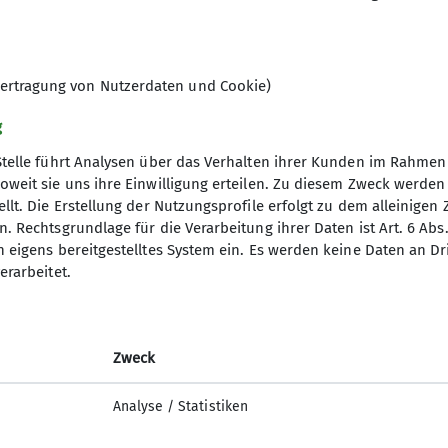
det das Wandern mit einem kulturellen Ereignis, wob
ere Ziele liegen oft im Ruhrgebiet, in der Regel jedo
 am Wochenende starten wir unsere Unternehmungen 
ir Mehrtagestouren auch in der weiteren Umgebung. D
ertragung von Nutzerdaten und Cookie)
Touren vor. Zusätzlich finden vor Ort oftmals fachkun
g
r die Tour mit einem gemütlichen Beieinandersitzen a
Stelle führt Analysen über das Verhalten ihrer Kunden im Rahmen
ich versuchen wir möglichst Fahrgemeinschaften zu b
oweit sie uns ihre Einwilligung erteilen. Zu diesem Zweck werde
llt. Die Erstellung der Nutzungsprofile erfolgt zu dem alleinigen 
nverein
Service
die nicht allzu lange Strecken wandern möchten und 
. Rechtsgrundlage für die Verarbeitung ihrer Daten ist Art. 6 Abs. 
n eigens bereitgestelltes System ein. Es werden keine Daten an D
ptverband
Alpenvereinaktiv
erarbeitet.
hgesinnte und kann die Gruppe mit eigenen Vorschläge
desverband NRW
Bergwetter
uch Neulinge, die noch nicht Mitglied in der Sektion D
p
Tauernhöhenweg
nter Hahne
mit Club
ika Glöckner
Zweck
uptverband
ndesverband NRW
Analyse / Statistiken
icherung