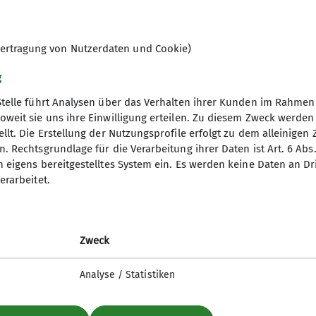
 wunderbar miteinander kombinieren lassen.
schaftstouren und werden von den Gruppenmitgliede
statt. Beim Wandern hat man stets Gelegenheit, nett
ertragung von Nutzerdaten und Cookie)
uchen wir möglichst Fahrgemeinschaften zu bilden, z
g
 meist noch ein. Das angebotene Wanderspektrum rei
Stelle führt Analysen über das Verhalten ihrer Kunden im Rahmen
d sportlich“, sodass für jeden Geschmack und jede Lei
oweit sie uns ihre Einwilligung erteilen. Zu diesem Zweck werde
 in unsere sektionseigene Hütte in Heimbach-Hausen in
llt. Die Erstellung der Nutzungsprofile erfolgt zu dem alleinigen 
nverein
Service
elligen Abende auf der Hütte genießen wir dabei glei
. Rechtsgrundlage für die Verarbeitung ihrer Daten ist Art. 6 Abs. 
n eigens bereitgestelltes System ein. Es werden keine Daten an D
ptverband
Alpenvereinaktiv
erarbeitet.
agestouren, z. B. in den Harz, an Rhein und Mosel, 
desverband NRW
Bergwetter
unserem Programm.
p
Tauernhöhenweg
ls Freude am Wandern, Lust mit netten Menschen unte
mit Club
lich willkommen, auch Neulinge, die noch nicht Mitglied
Zweck
uptverband
h im Monat im Kletterheim im Landschaftspark Duisbu
ndesverband NRW
Analyse / Statistiken
icherung