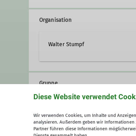
Organisation
Walter Stumpf
walter.stumpf@dav-duisbur
Gruppe
Ämter
Diese Website verwendet Cook
Alpine Wandergruppe
Leitung Alpine Wandergruppe
B
Wir verwenden Cookies, um Inhalte und Anzeigen 
analysieren. Außerdem geben wir Informationen 
Partner führen diese Informationen möglicherwei
Wir sind begeisterte Wanderer u
Dienste gesammelt haben.