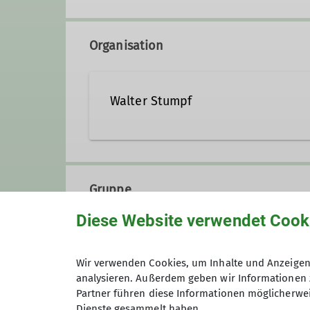
Organisation
Walter Stumpf
walter.stumpf@dav-duisbur
Gruppe
Ämter
Diese Website verwendet Cook
Alpine Wandergruppe
Leitung Alpine Wandergruppe
B
Wir verwenden Cookies, um Inhalte und Anzeigen 
analysieren. Außerdem geben wir Informationen 
Partner führen diese Informationen möglicherwei
Wir sind begeisterte Wanderer u
Dienste gesammelt haben.