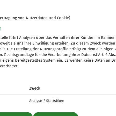
 wunderbar miteinander kombinieren lassen.
schaftstouren und werden von den Gruppenmitgliede
statt. Beim Wandern hat man stets Gelegenheit, nett
ertragung von Nutzerdaten und Cookie)
uchen wir möglichst Fahrgemeinschaften zu bilden, z
g
 meist noch ein. Das angebotene Wanderspektrum rei
Stelle führt Analysen über das Verhalten ihrer Kunden im Rahmen
d sportlich“, sodass für jeden Geschmack und jede Lei
oweit sie uns ihre Einwilligung erteilen. Zu diesem Zweck werde
 in unsere sektionseigene Hütte in Heimbach-Hausen in
llt. Die Erstellung der Nutzungsprofile erfolgt zu dem alleinigen 
nverein
Service
elligen Abende auf der Hütte genießen wir dabei glei
. Rechtsgrundlage für die Verarbeitung ihrer Daten ist Art. 6 Abs. 
n eigens bereitgestelltes System ein. Es werden keine Daten an D
ptverband
Alpenvereinaktiv
erarbeitet.
agestouren, z. B. in den Harz, an Rhein und Mosel, 
desverband NRW
Bergwetter
unserem Programm.
p
Tauernhöhenweg
ls Freude am Wandern, Lust mit netten Menschen unte
mit Club
lich willkommen, auch Neulinge, die noch nicht Mitglied
Zweck
uptverband
h im Monat im Kletterheim im Landschaftspark Duisbu
ndesverband NRW
Analyse / Statistiken
icherung