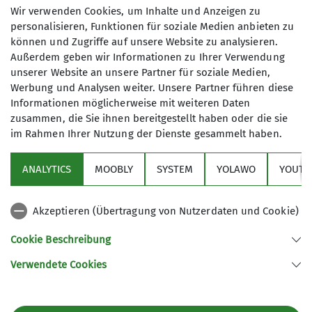
Sektionsmitglied: 30,- €
Wir verwenden Cookies, um Inhalte und Anzeigen zu
DAV-Mitglied: 40,- €
personalisieren, Funktionen für soziale Medien anbieten zu
Nichtmitglied: 60,- €
können und Zugriffe auf unsere Website zu analysieren.
Außerdem geben wir Informationen zu Ihrer Verwendung
unserer Website an unsere Partner für soziale Medien,
Werbung und Analysen weiter. Unsere Partner führen diese
Informationen möglicherweise mit weiteren Daten
zusammen, die Sie ihnen bereitgestellt haben oder die sie
im Rahmen Ihrer Nutzung der Dienste gesammelt haben.
Sektion
ANALYTICS
MOOBLY
SYSTEM
YOLAWO
YOUTU
Alpenverein
Akzeptieren (Übertragung von Nutzerdaten und Cookie)
Service
Cookie Beschreibung
Verwendete Cookies
Sektion Duisburg des Deutschen Alpenvereins e.V.
Lösorter Straße 115
47137 Duisburg