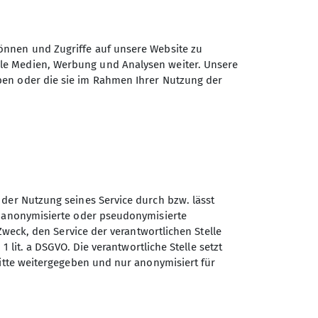
önnen und Zugriffe auf unsere Website zu
ale Medien, Werbung und Analysen weiter. Unsere
ben oder die sie im Rahmen Ihrer Nutzung der
 der Nutzung seines Service durch bzw. lässt
n anonymisierte oder pseudonymisierte
Sektion Duisburg des
Zweck, den Service der verantwortlichen Stelle
Deutschen Alpenvereins e.V.
1 lit. a DSGVO. Die verantwortliche Stelle setzt
ritte weitergegeben und nur anonymisiert für
Lösorter Straße 115
47137 Duisburg
Telefon +49203428120