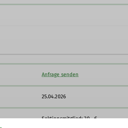
Anfrage senden
25.04.2026
Sektionsmitglied: 30,- €
DAV-Mitglied: 40,- €