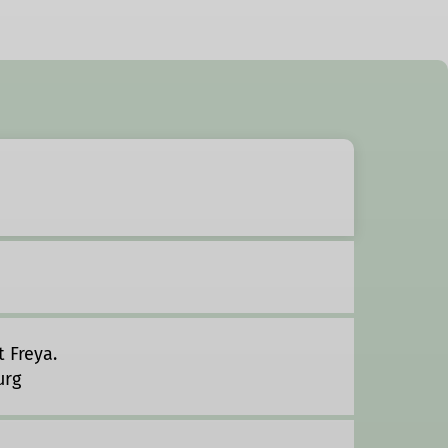
 Freya.
urg