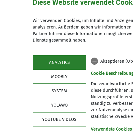
Diese Website verwendet Cook
Wir verwenden Cookies, um Inhalte und Anzeigen 
analysieren. Außerdem geben wir Informationen 
Maximale Teilnehmeranzahl
Partner führen diese Informationen möglicherwei
Dienste gesammelt haben.
Akzeptieren (Üb
ANALYTICS
Cookie Beschreibun
MOOBLY
Die verantwortliche 
diese durchführen, s
SYSTEM
Nutzungsprofile erste
Sektion
Alpe
ständig zu verbessern
YOLAWO
zur Nutzeranalyse ei
Geschäftsstelle
DAV Hau
statistische Zwecke v
YOUTUBE VIDEOS
Mitglied werden
DAV Lan
Satzung
DAV-Sho
Verwendete Cookies