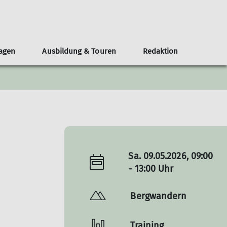
lagen
Ausbildung & Touren
Redaktion
eirat
chten
n und Gruppen
bildungsteam
eranstaltungen
Leistungssport
Nordparkhütte im LAPADU
Öffentlichkeit und Klimaschutz
Mitgestalten
MTB-Gruppe
Teilnahmebedingungen
Redaktionsteam
Topos
Skigruppe
Service
chichten
Leistungstraining
Wettkampfgruppe
Neuigkeiten
Sa. 09.05.2026, 09:00
- 13:00 Uhr
Bergwandern
Training