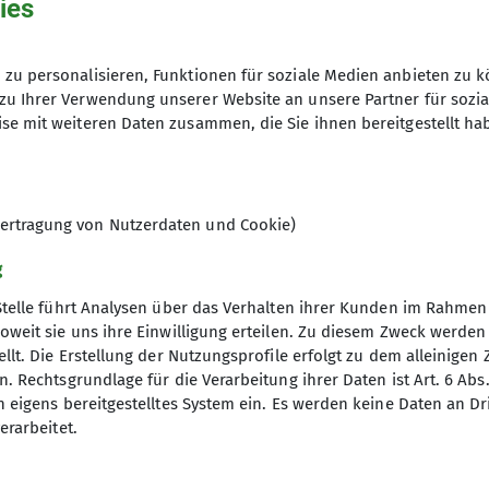
ies
Nichtmitglied: 60,- €
zu personalisieren, Funktionen für soziale Medien anbieten zu k
zu Ihrer Verwendung unserer Website an unsere Partner für sozi
8
se mit weiteren Daten zusammen, die Sie ihnen bereitgestellt ha
ertragung von Nutzerdaten und Cookie)
g
Stelle führt Analysen über das Verhalten ihrer Kunden im Rahmen
oweit sie uns ihre Einwilligung erteilen. Zu diesem Zweck werde
llt. Die Erstellung der Nutzungsprofile erfolgt zu dem alleinigen 
nverein
Service
. Rechtsgrundlage für die Verarbeitung ihrer Daten ist Art. 6 Abs. 
n eigens bereitgestelltes System ein. Es werden keine Daten an D
ptverband
Alpenvereinaktiv
erarbeitet.
desverband NRW
Bergwetter
p
Tauernhöhenweg