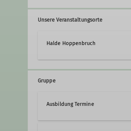
marc.lorek@dav-duisburg.d
Trainer*in C MTB Fahrtechnik
T
Unsere Veranstaltungsorte
Qualifikationen
Halde Hoppenbruch
Trainer*in C MTB Fahrtechnik
T
Gruppe
Ausbildung Termine