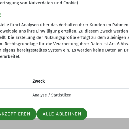
ertragung von Nutzerdaten und Cookie)
g
ntakt zu treten ist einfach bei den Treffs oder Toure
Stelle führt Analysen über das Verhalten ihrer Kunden im Rahmen
fach per E-Mail erreichen.
oweit sie uns ihre Einwilligung erteilen. Zu diesem Zweck werde
llt. Die Erstellung der Nutzungsprofile erfolgt zu dem alleinigen 
nverein
Service
perfahrer willkommen, wenn sie den Anforderungen e
. Rechtsgrundlage für die Verarbeitung ihrer Daten ist Art. 6 Abs. 
uss technisch einwandfrei sein und das Tragen eines Ra
n eigens bereitgestelltes System ein. Es werden keine Daten an D
ptverband
Alpenvereinaktiv
rille sind sehr ratsam. Ersatzschlauch sollte mitgefü
erarbeitet.
desverband NRW
Bergwetter
p
Tauernhöhenweg
mit Club
Zweck
uptverband
ndesverband NRW
Analyse / Statistiken
icherung
AKZEPTIEREN
ALLE ABLEHNEN