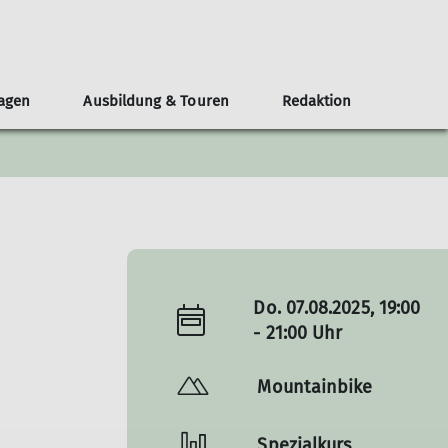
lagen
Ausbildung & Touren
Redaktion
eirat
chten
n und Gruppen
bildungsteam
eranstaltungen
Leistungssport
Nordparkhütte im LAPADU
Öffentlichkeit und Klimaschutz
Mitgestalten
MTB-Gruppe
Teilnahmebedingungen
Redaktionsteam
Topos
Skigruppe
Service
chichten
Leistungstraining
Wettkampfgruppe
Neuigkeiten
Do. 07.08.2025, 19:00
- 21:00 Uhr
Mountainbike
Spezialkurs