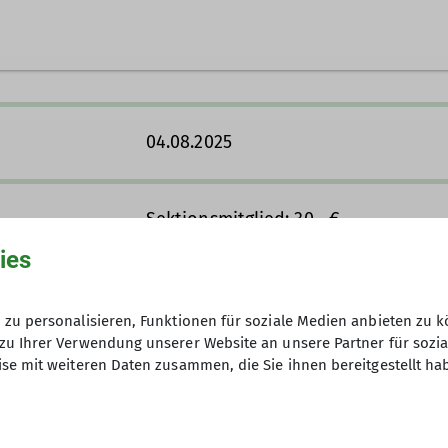
en Meldungen zu unserer Gruppe:
04.08.2025
Sektionsmitglied: 30,- €
genüber von Elkes Treff in Bottrop-Grafenmühle (Alter 
DAV-Mitglied: 40,- €
ies
Nichtmitglied: 60,- €
zu personalisieren, Funktionen für soziale Medien anbieten zu k
zu Ihrer Verwendung unserer Website an unsere Partner für sozi
12
se mit weiteren Daten zusammen, die Sie ihnen bereitgestellt ha
ch das Beste rauszuholen. Damit das auch gelingt, hab
alles schon perfekt ist, oder ob doch irgendwo der Sc
m und hat nur wenige Fragen.