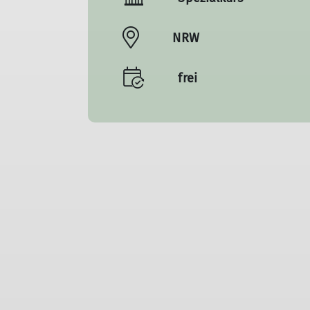
NRW
frei