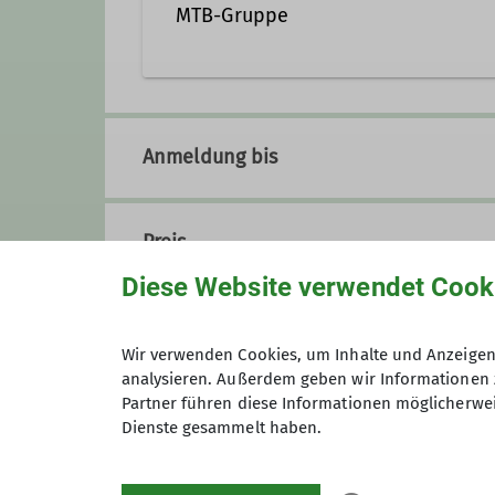
MTB-Gruppe
Hier findet Ihr direkt die neust
Aktuell
:
Anmeldung bis
Die nächsten Termine:
After Work Biken
Preis
05.08.26 - 18 Uhr, Treffpunkt ge
Diese Website verwendet Cook
--
Wir verwenden Cookies, um Inhalte und Anzeigen 
Allgemeine Umfrage
analysieren. Außerdem geben wir Informationen 
Maximale Teilnehmeranzahl
Partner führen diese Informationen möglicherwei
Wir arbeiten stetig daran für Eu
Dienste gesammelt haben.
Möglichkeit uns mitzuteilen, ob 
Die Umfrage ist komplett anony
Zur Umfrage