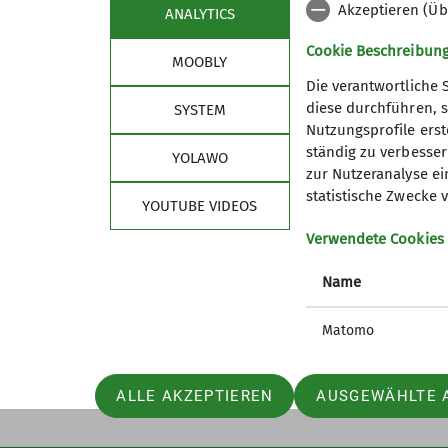
Akzeptieren (Üb
ANALYTICS
___
Cookie Beschreibun
MOOBLY
Der einfachste Weg mit uns in Ko
Die verantwortliche 
nicht klappen, kann man uns ein
diese durchführen, s
SYSTEM
Nutzungsprofile erste
Sektion
Alpe
Auch zu den Touren sind Schnup
ständig zu verbessern
YOLAWO
DAV-Mitgliedschaft
). Das Bike m
zur Nutzeranalyse ei
Geschäftsstelle
DAV Hau
Fahrradhandschuhe, Brille/Bikeb
statistische Zwecke v
YOUTUBE VIDEOS
Mitglied werden
DAV Lan
sind möglich!
Satzung
DAV-Sho
Verwendete Cookies
Leitbild
DAV Sum
Kontakt aufnehmen
Name
FAQ
JDAV Ha
JDAV La
Details
Matomo
DAV Vers
ALLE AKZEPTIEREN
AUSGEWÄHLTE 