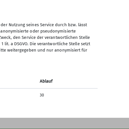
n vorbei zu kommen. Sollte das
 der Nutzung seines Service durch bzw. lässt
n anonymisierte oder pseudonymisierte
Sektion Duisburg des
Zweck, den Service der verantwortlichen Stelle
Deutschen Alpenvereins e.V.
ntsprechen (
Voraussetzung hier:
1 lit. a DSGVO. Die verantwortliche Stelle setzt
dhelmes ist Pflicht!
ritte weitergegeben und nur anonymisiert für
Lösorter Straße 115
hrt werden. Wetterbedingte Absagen
47137 Duisburg
Telefon +49203428120
Ablauf
Kontakt
30