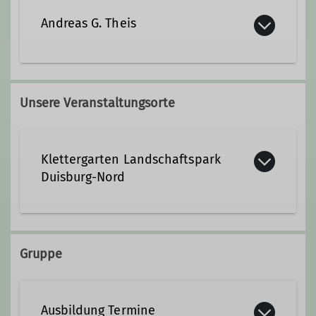
klaus.weber@dav-duisburg.de
Andreas G. Theis
Qualifikationen
andreas.theis@dav-duisburg.de
Kletterbetreuer*in Breitensport
Unsere Veranstaltungsorte
Qualifikationen
Klettergarten Landschaftspark
Trainer*in C Klettern für Menschen mit
Duisburg-Nord
Behinderungen
Kletterbetreuer*in Breitensport
Kletteranlage Landschaftspark
Duisburg Nord
Gruppe
Ämter
Emscherstraße 71
47137 Duisburg
Gruppenbetreuer*in 4ALL
Ausbildung Termine