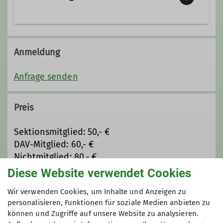
Anmeldung
Anfrage senden
Preis
Sektionsmitglied: 50,- €
DAV-Mitglied: 60,- €
Nichtmitglied: 80,- €
Diese Website verwendet Cookies
Maximale Teilnehmeranzahl
Wir verwenden Cookies, um Inhalte und Anzeigen zu
personalisieren, Funktionen für soziale Medien anbieten zu
8
können und Zugriffe auf unsere Website zu analysieren.