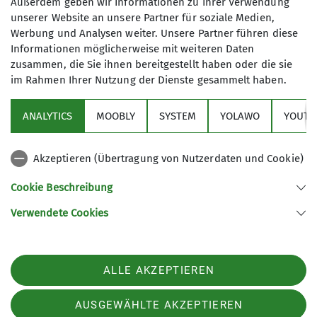
Außerdem geben wir Informationen zu Ihrer Verwendung
unserer Website an unsere Partner für soziale Medien,
Werbung und Analysen weiter. Unsere Partner führen diese
Informationen möglicherweise mit weiteren Daten
zusammen, die Sie ihnen bereitgestellt haben oder die sie
im Rahmen Ihrer Nutzung der Dienste gesammelt haben.
Sektion
ANALYTICS
MOOBLY
SYSTEM
YOLAWO
YOUTU
Alpenverein
Akzeptieren (Übertragung von Nutzerdaten und Cookie)
Service
Cookie Beschreibung
Verwendete Cookies
Sektion Duisburg des Deutschen Alpenvereins e.V.
Lösorter Straße 115
47137 Duisburg
Telefon +49203428120
ALLE AKZEPTIEREN
Kontakt
AUSGEWÄHLTE AKZEPTIEREN