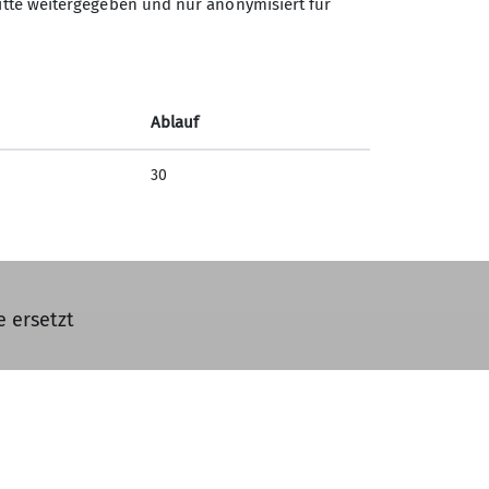
ritte weitergegeben und nur anonymisiert für
wie
Ablauf
30
 ersetzt
digen und wünschenswerten Kompetenzen