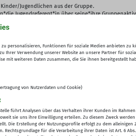
 Kinder/Jugendlichen aus der Gruppe.
die Jugendreferent*in über seine*ihre Gruppenaktiv
ppenaktivitäten ein.
ies
ldungszielen der JDAV.
Wahl in den Jugendausschuss stellen.
Wahl als Delegierte*r für die Landes,- und Bundesju
zu personalisieren, Funktionen für soziale Medien anbieten zu k
zu Ihrer Verwendung unserer Website an unsere Partner für sozi
se mit weiteren Daten zusammen, die Sie ihnen bereitgestellt ha
ertragung von Nutzerdaten und Cookie)
g
rundausbildung der JDAV teilgenommen und den Jugend
Stelle führt Analysen über das Verhalten ihrer Kunden im Rahmen
d frischt regelmäßig seine*ihre Kenntnisse auf,
oweit sie uns ihre Einwilligung erteilen. Zu diesem Zweck werde
llt. Die Erstellung der Nutzungsprofile erfolgt zu dem alleinigen 
gik und dem eigenen Verhalten auseinanderzusetzen.
. Rechtsgrundlage für die Verarbeitung ihrer Daten ist Art. 6 Abs. 