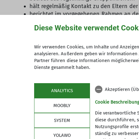
hält regelmäßig Kontakt zu den Eltern der
berichtet im vorgegebenen Rahmen an den*
hält die Vorgaben zur Abrechnung der Gru
Diese Website verwendet Cook
orientiert sich an den Grundsätzen und Bi
kann sich der Jugendvollversammlung zur 
kann sich der Jugendvollversammlung zur 
Wir verwenden Cookies, um Inhalte und Anzeigen 
analysieren. Außerdem geben wir Informationen 
Notwendige Kompetenzen
Partner führen diese Informationen möglicherwei
Der*Die Jugendleiter*in verfügt über/hat
Dienste gesammelt haben.
Führungskompetenz,
Realistische Selbsteinschätzung,
Akzeptieren (Üb
ANALYTICS
Kreativität,
Verantwortungsbewusstsein,
Cookie Beschreibun
MOOBLY
erfolgreiche an der Jugendleiter*innen-G
Die verantwortliche 
an einem Erste-Hilfe Kurs teilgenommen un
diese durchführen, s
SYSTEM
mindestens 16 Jahre alt,
Nutzungsprofile erste
die Bereitschaft, sich mit Gruppenpädago
ständig zu verbessern
YOLAWO