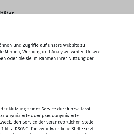
itäten.
gendversammlungen stellen.
önnen und Zugriffe auf unsere Website zu
ale Medien, Werbung und Analysen weiter. Unsere
ben oder die sie im Rahmen Ihrer Nutzung der
leiter*innen-Ausweis beantragt/erhalten,
 der Nutzung seines Service durch bzw. lässt
n anonymisierte oder pseudonymisierte
Zweck, den Service der verantwortlichen Stelle
1 lit. a DSGVO. Die verantwortliche Stelle setzt