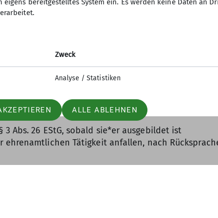
n eigens bereitgestelltes System ein. Es werden keine Daten an D
erarbeitet.
chen und verbandlichen Strukturen der Jugendarbeit, 
Zweck
d die
Analyse / Statistiken
AKZEPTIEREN
ALLE ABLEHNEN
3 Abs. 26 EStG, sobald sie*er ausgebildet ist
 ehrenamtlichen Tätigkeit anfallen, nach Rücksprache
Nachweis (Kompetenznachweis)
gen zur Erlangung und Weiterentwicklung der notwen