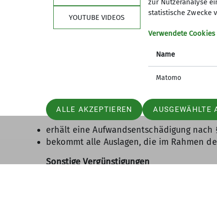
zur Nutzeranalyse ei
Grundlagen der Arbeit
statistische Zwecke v
YOUTUBE VIDEOS
Der*Die Jugendleiter*in kennt die rechtli
Verwendete Cookies
Sektionsjugendordnung
Bundesjugendordnung der JDAV
Name
Grundsätze und Bildungsziele der JDAV un
Satzung der Sektion
Matomo
Finanzielle Entschädigung
Der*Die Jugendleiter*in
ALLE AKZEPTIEREN
AUSGEWÄHLTE 
erhält eine Aufwandsentschädigung nach § 
bekommt alle Auslagen, die im Rahmen der
Sonstige Vergünstigungen
Der*Die Jugendleiter*in
erhält auf Wunsch einen qualifizierten 
kann auf Kosten der Sektion Fortbildun