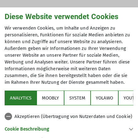
Diese Website verwendet Cookies
Am 13. Juni 2024 fand der erste Bergabend „4 ALL“
in der Nordparkhütte statt. Persönlich und online
Wir verwenden Cookies, um Inhalte und Anzeigen zu
waren viele Mitglieder, Interessierte, Betroffene
personalisieren, Funktionen für soziale Medien anbieten zu
und Institutionen vertreten. Dieser Bergabend
können und Zugriffe auf unsere Website zu analysieren.
war der Auftakt für die Themen Inklusion und
Außerdem geben wir Informationen zu Ihrer Verwendung
Integration im Bergsportprogramm unserer
unserer Website an unsere Partner für soziale Medien,
Sektion.
Werbung und Analysen weiter. Unsere Partner führen diese
Informationen möglicherweise mit weiteren Daten
„4 ALL“ gibt es zunächst in unserer Klettergruppe
zusammen, die Sie ihnen bereitgestellt haben oder die sie
und ist zukünftig auch auf unsere anderen
im Rahmen Ihrer Nutzung der Dienste gesammelt haben.
Gruppen übertragbar.
Aktuell bilden 14 Sektionsmitglieder das Team „4
ANALYTICS
MOOBLY
SYSTEM
YOLAWO
YOUTU
ALL“ und unterstützen das Projekt.
Akzeptieren (Übertragung von Nutzerdaten und Cookie)
Die nächsten Termine unter dem Motto "Lass uns
gemeinsam klettern!" sind am 3. September und
Cookie Beschreibung
am 17. September 2024 jeweils von 17:00 Uhr bis