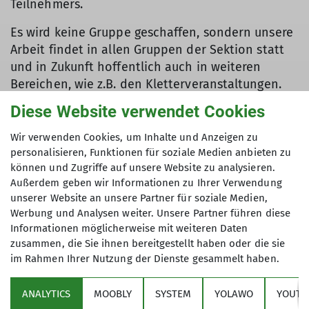
Teilnehmers.
Es wird keine Gruppe geschaffen, sondern unsere
Arbeit findet in allen Gruppen der Sektion statt
und in Zukunft hoffentlich auch in weiteren
Bereichen, wie z.B. den Kletterveranstaltungen.
Aber fangen wir erstmal klein an.
Diese Website verwendet Cookies
Dies sind unsere nächsten Aktivitäten, die vom
Wir verwenden Cookies, um Inhalte und Anzeigen zu
4ALL-Team begleitet werden:
personalisieren, Funktionen für soziale Medien anbieten zu
können und Zugriffe auf unsere Website zu analysieren.
Gemeinsames Klettern 4ALL beim Klettertreff am
Außerdem geben wir Informationen zu Ihrer Verwendung
unserer Website an unsere Partner für soziale Medien,
03. September 2024 und
Werbung und Analysen weiter. Unsere Partner führen diese
17. September 2024,
Informationen möglicherweise mit weiteren Daten
jeweils von
zusammen, die Sie ihnen bereitgestellt haben oder die sie
17:00 bis 18:30 und
im Rahmen Ihrer Nutzung der Dienste gesammelt haben.
19:00 bis 20:30 Uhr
im Kletterzentrum Neoliet Mülheim*
ANALYTICS
MOOBLY
SYSTEM
YOLAWO
YOUTU